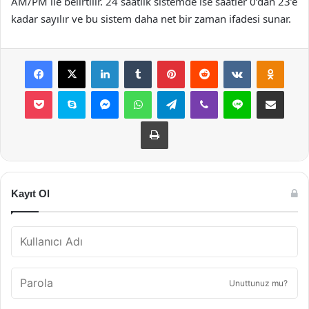
AM/PM ile belirtilir. 24 saatlik sistemde ise saatler 0’dan 23’e
kadar sayılır ve bu sistem daha net bir zaman ifadesi sunar.
Facebook
X
LinkedIn
Tumblr
Pinterest
Reddit
VKontakte
Odnok
Pocket
Skype
Messenger
WhatsApp
Telegram
Viber
Line
E-Posta ile payla
Yazdır
Kayıt Ol
Unuttunuz mu?