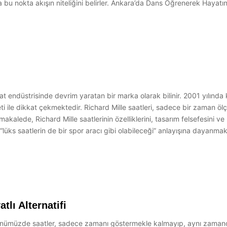
bu nokta akışın niteliğini belirler. Ankara’da Dans Öğrenerek Hayatını
at endüstrisinde devrim yaratan bir marka olarak bilinir. 2001 yılında k
i ile dikkat çekmektedir. Richard Mille saatleri, sadece bir zaman ölç
akalede, Richard Mille saatlerinin özelliklerini, tasarım felsefesini 
, “lüks saatlerin de bir spor aracı gibi olabileceği” anlayışına dayanma
tlı Alternatifi
i Günümüzde saatler, sadece zamanı göstermekle kalmayıp, aynı zamand