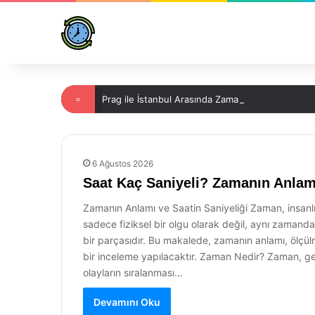
=
Prag ile İstanbul Arasında Zaman Farkı Nedir?
6 Ağustos 2026
Saat Kaç Saniyeli? Zamanın Anlam
Zamanın Anlamı ve Saatin Saniyeliği Zaman, insanl
sadece fiziksel bir olgu olarak değil, aynı zamanda 
bir parçasıdır. Bu makalede, zamanın anlamı, ölçül
bir inceleme yapılacaktır. Zaman Nedir? Zaman, geç
olayların sıralanması…
Devamını Oku