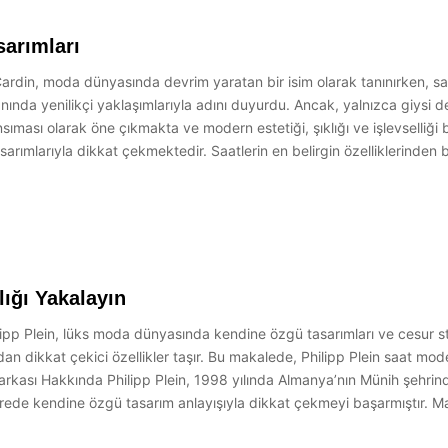
sarımları
 Cardin, moda dünyasında devrim yaratan bir isim olarak tanınırken, s
nında yenilikçi yaklaşımlarıyla adını duyurdu. Ancak, yalnızca giysi
nsıması olarak öne çıkmakta ve modern estetiği, şıklığı ve işlevselliği 
sarımlarıyla dikkat çekmektedir. Saatlerin en belirgin özelliklerinden bir
lığı Yakalayın
hilipp Plein, lüks moda dünyasında kendine özgü tasarımları ve cesur sti
 dikkat çekici özellikler taşır. Bu makalede, Philipp Plein saat modelle
arkası Hakkında Philipp Plein, 1998 yılında Almanya’nın Münih şehrin
de kendine özgü tasarım anlayışıyla dikkat çekmeyi başarmıştır. Mar