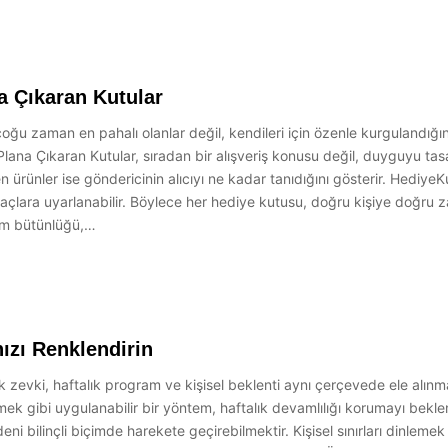
a Çıkaran Kutular
 çoğu zaman en pahalı olanlar değil, kendileri için özenle kurgulandığın
Plana Çıkaran Kutular, sıradan bir alışveriş konusu değil, duyguyu t
ilen ürünler ise göndericinin alıcıyı ne kadar tanıdığını gösterir. HediyeK
açlara uyarlanabilir. Böylece her hediye kutusu, doğru kişiye doğru zama
rım bütünlüğü,…
ızı Renklendirin
zevki, haftalık program ve kişisel beklenti aynı çerçevede ele alınm
ek gibi uygulanabilir bir yöntem, haftalık devamlılığı korumayı bekle
 bilinçli biçimde harekete geçirebilmektir. Kişisel sınırları dinleme