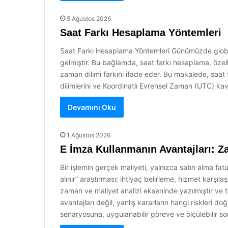
5 Ağustos 2026
Saat Farkı Hesaplama Yöntemleri
Saat Farkı Hesaplama Yöntemleri Günümüzde globall
gelmiştir. Bu bağlamda, saat farkı hesaplama, özellik
zaman dilimi farkını ifade eder. Bu makalede, saat f
dilimlerini ve Koordinatlı Evrensel Zaman (UTC) kav
Devamını Oku
1 Ağustos 2026
E İmza Kullanmanın Avantajları: Z
Bir işlemin gerçek maliyeti, yalnızca satın alma fat
alınır” araştırması; ihtiyaç belirleme, hizmet karş
zaman ve maliyet analizi ekseninde yazılmıştır ve t
avantajları değil, yanlış kararların hangi riskleri d
senaryosuna, uygulanabilir göreve ve ölçülebilir s