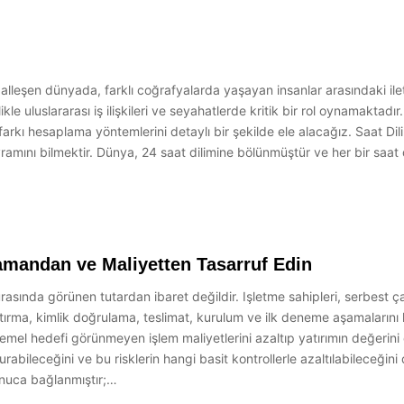
eşen dünyada, farklı coğrafyalarda yaşayan insanlar arasındaki ilet
le uluslararası iş ilişkileri ve seyahatlerde kritik bir rol oynamaktadır.
arkı hesaplama yöntemlerini detaylı bir şekilde ele alacağız. Saat Dil
ramını bilmektir. Dünya, 24 saat dilimine bölünmüştür ve her bir saat d
amandan ve Maliyetten Tasarruf Edin
urasında görünen tutardan ibaret değildir. Işletme sahipleri, serbest ça
ılaştırma, kimlik doğrulama, teslimat, kurulum ve ilk deneme aşamaların
emel hedefi görünmeyen işlem maliyetlerini azaltıp yatırımın değerini
oğurabileceğini ve bu risklerin hangi basit kontrollerle azaltılabileceğ
onuca bağlanmıştır;…