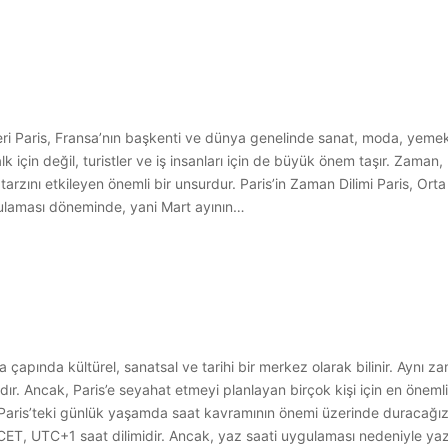
ileri Paris, Fransa’nın başkenti ve dünya genelinde sanat, moda, yemek
için değil, turistler ve iş insanları için de büyük önem taşır. Zaman, h
m tarzını etkileyen önemli bir unsurdur. Paris’in Zaman Dilimi Paris, O
gulaması döneminde, yani Mart ayının…
 çapında kültürel, sanatsal ve tarihi bir merkez olarak bilinir. Aynı z
adır. Ancak, Paris’e seyahat etmeyi planlayan birçok kişi için en öneml
 Paris’teki günlük yaşamda saat kavramının önemi üzerinde duracağız.
. CET, UTC+1 saat dilimidir. Ancak, yaz saati uygulaması nedeniyle ya