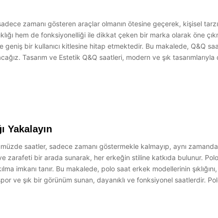
adece zamanı gösteren araçlar olmanın ötesine geçerek, kişisel tarzı
ıklığı hem de fonksiyonelliği ile dikkat çeken bir marka olarak öne 
 geniş bir kullanıcı kitlesine hitap etmektedir. Bu makalede, Q&Q saatl
cağız. Tasarım ve Estetik Q&Q saatleri, modern ve şık tasarımlarıyla d
ğı Yakalayın
nümüzde saatler, sadece zamanı göstermekle kalmayıp, aynı zamanda bi
ı ve zarafeti bir arada sunarak, her erkeğin stiline katkıda bulunur. P
lma imkanı tanır. Bu makalede, polo saat erkek modellerinin şıklığını,
 spor ve şık bir görünüm sunan, dayanıklı ve fonksiyonel saatlerdir. 