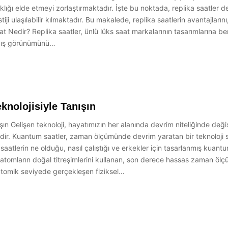
ıklığı elde etmeyi zorlaştırmaktadır. İşte bu noktada, replika saatler de
tiji ulaşılabilir kılmaktadır. Bu makalede, replika saatlerin avantajları
at Nedir? Replika saatler, ünlü lüks saat markalarının tasarımlarına be
in dış görünümünü…
nolojisiyle Tanışın
ın Gelişen teknoloji, hayatımızın her alanında devrim niteliğinde değ
lerdir. Kuantum saatler, zaman ölçümünde devrim yaratan bir teknolo
aatlerin ne olduğu, nasıl çalıştığı ve erkekler için tasarlanmış kuant
tomların doğal titreşimlerini kullanan, son derece hassas zaman ölçü
 atomik seviyede gerçekleşen fiziksel…