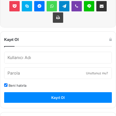
Pocket
Skype
Messenger
WhatsApp
Telegram
Viber
Line
E-Posta ile payla
Yazdır
Kayıt Ol
Unuttunuz mu?
Beni hatırla
Kayıt Ol