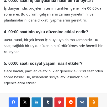
3. 00:00 saati iş dünyasında nasıl bir rol oynar?
İş dünyasında, projelerin teslim tarihleri genellikle 00:00’da
sona erer. Bu durum, çalışanların zaman yönetimini ve
planlamalarını daha dikkatli yapmalarını gerektirir.
4. 00:00 saatinin uyku düzenine etkisi nedir?
00:00 saati, birçok insan için uykuya dalma zamanıdır. Bu
saat, sağlıklı bir uyku düzeninin sürdürülmesinde önemli bir
rol oynar.
5. 00:00 saati sosyal yaşamı nasıl etkiler?
Gece hayatı, partiler ve etkinlikler genellikle 00:00 saatinden
sonra başlar. Bu, insanların sosyal etkileşimlerini ve
eğlencelerini etkiler.
Facebook
X
LinkedIn
Tumblr
Pinterest
Reddit
VKontakte
Odnok