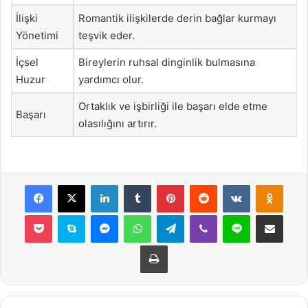
İlişki
Romantik ilişkilerde derin bağlar kurmayı
Yönetimi
teşvik eder.
İçsel
Bireylerin ruhsal dinginlik bulmasına
Huzur
yardımcı olur.
Ortaklık ve işbirliği ile başarı elde etme
Başarı
olasılığını artırır.
Facebook
X
LinkedIn
Tumblr
Pinterest
Reddit
VKontakte
Odnok
Pocket
Skype
Messenger
WhatsApp
Telegram
Viber
Line
E-Posta ile payla
Yazdır