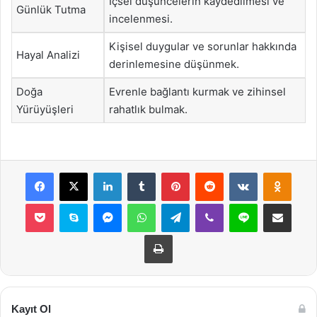
İçsel düşüncelerin kaydedilmesi ve
Günlük Tutma
incelenmesi.
Kişisel duygular ve sorunlar hakkında
Hayal Analizi
derinlemesine düşünmek.
Doğa
Evrenle bağlantı kurmak ve zihinsel
Yürüyüşleri
rahatlık bulmak.
Facebook
X
LinkedIn
Tumblr
Pinterest
Reddit
VKontakte
Odnok
Pocket
Skype
Messenger
WhatsApp
Telegram
Viber
Line
E-Posta ile payla
Yazdır
Kayıt Ol