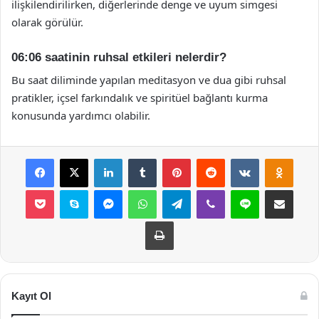
ilişkilendirilirken, diğerlerinde denge ve uyum simgesi
olarak görülür.
06:06 saatinin ruhsal etkileri nelerdir?
Bu saat diliminde yapılan meditasyon ve dua gibi ruhsal
pratikler, içsel farkındalık ve spiritüel bağlantı kurma
konusunda yardımcı olabilir.
Facebook
X
LinkedIn
Tumblr
Pinterest
Reddit
VKontakte
Odnok
Pocket
Skype
Messenger
WhatsApp
Telegram
Viber
Line
E-Posta ile payla
Yazdır
Kayıt Ol