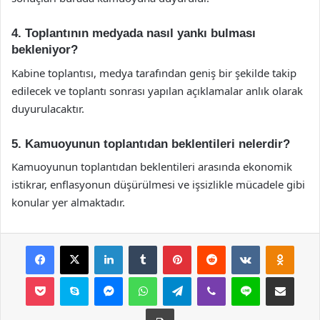
4. Toplantının medyada nasıl yankı bulması
bekleniyor?
Kabine toplantısı, medya tarafından geniş bir şekilde takip
edilecek ve toplantı sonrası yapılan açıklamalar anlık olarak
duyurulacaktır.
5. Kamuoyunun toplantıdan beklentileri nelerdir?
Kamuoyunun toplantıdan beklentileri arasında ekonomik
istikrar, enflasyonun düşürülmesi ve işsizlikle mücadele gibi
konular yer almaktadır.
Facebook
X
LinkedIn
Tumblr
Pinterest
Reddit
VKontakte
Odnok
Pocket
Skype
Messenger
WhatsApp
Telegram
Viber
Line
E-Posta ile payla
Yazdır