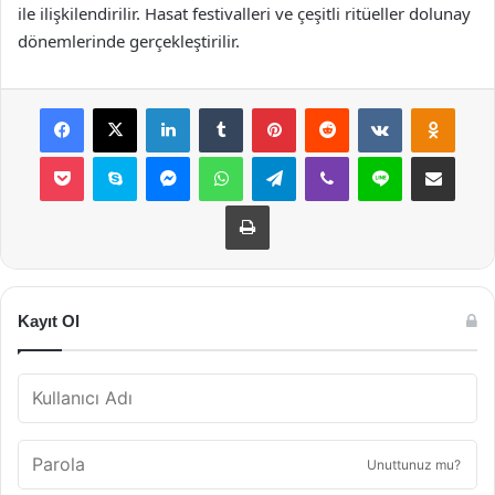
ile ilişkilendirilir. Hasat festivalleri ve çeşitli ritüeller dolunay
dönemlerinde gerçekleştirilir.
Facebook
X
LinkedIn
Tumblr
Pinterest
Reddit
VKontakte
Odnok
Pocket
Skype
Messenger
WhatsApp
Telegram
Viber
Line
E-Posta ile payla
Yazdır
Kayıt Ol
Unuttunuz mu?