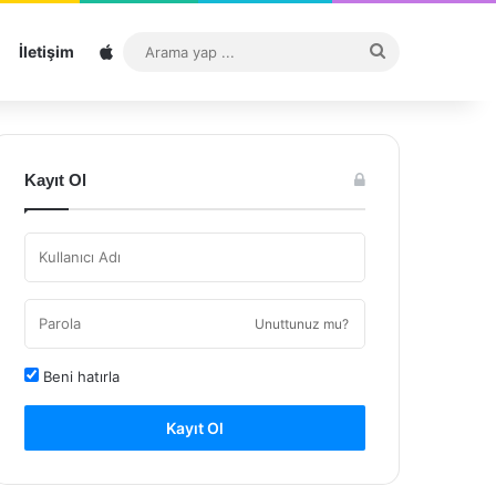
Sitemap
Arama
İletişim
yap
...
Kayıt Ol
Unuttunuz mu?
Beni hatırla
Kayıt Ol