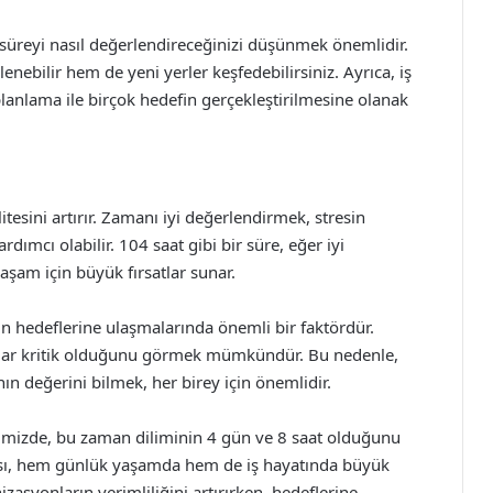
u süreyi nasıl değerlendireceğinizi düşünmek önemlidir.
enebilir hem de yeni yerler keşfedebilirsiniz. Ayrıca, iş
 planlama ile birçok hedefin gerçekleştirilmesine olanak
esini artırır. Zamanı iyi değerlendirmek, stresin
mcı olabilir. 104 saat gibi bir süre, eğer iyi
aşam için büyük fırsatlar sunar.
in hedeflerine ulaşmalarında önemli bir faktördür.
kadar kritik olduğunu görmek mümkündür. Bu nedenle,
değerini bilmek, her birey için önemlidir.
iğimizde, bu zaman diliminin 4 gün ve 8 saat olduğunu
sı, hem günlük yaşamda hem de iş hayatında büyük
zasyonların verimliliğini artırırken, hedeflerine