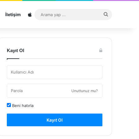
Sitemap
Arama
İletişim
yap
...
Kayıt Ol
Unuttunuz mu?
Beni hatırla
Kayıt Ol