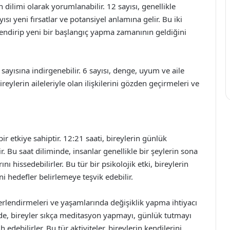
n dilimi olarak yorumlanabilir. 12 sayısı, genellikle
 yeni fırsatlar ve potansiyel anlamına gelir. Bu iki
lendirip yeni bir başlangıç yapma zamanının geldiğini
ayısına indirgenebilir. 6 sayısı, denge, uyum ve aile
 bireylerin aileleriyle olan ilişkilerini gözden geçirmeleri ve
ir etkiye sahiptir. 12:21 saati, bireylerin günlük
. Bu saat diliminde, insanlar genellikle bir şeylerin sona
nı hissedebilirler. Bu tür bir psikolojik etki, bireylerin
ni hedefler belirlemeye teşvik edebilir.
eğerlendirmeleri ve yaşamlarında değişiklik yapma ihtiyacı
minde, bireyler sıkça meditasyon yapmayı, günlük tutmayı
h edebilirler. Bu tür aktiviteler, bireylerin kendilerini