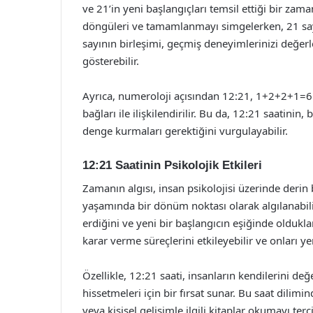
ve 21’in yeni başlangıçları temsil ettiği bir zama
döngüleri ve tamamlanmayı simgelerken, 21 sayısı
sayının birleşimi, geçmiş deneyimlerinizi değer
gösterebilir.
Ayrıca, numeroloji açısından 12:21, 1+2+2+1=6 s
bağları ile ilişkilendirilir. Bu da, 12:21 saatinin,
denge kurmaları gerektiğini vurgulayabilir.
12:21 Saatinin Psikolojik Etkileri
Zamanın algısı, insan psikolojisi üzerinde derin b
yaşamında bir dönüm noktası olarak algılanabilir
erdiğini ve yeni bir başlangıcın eşiğinde oldukları
karar verme süreçlerini etkileyebilir ve onları ye
Özellikle, 12:21 saati, insanların kendilerini d
hissetmeleri için bir fırsat sunar. Bu saat dili
veya kişisel gelişimle ilgili kitaplar okumayı terci