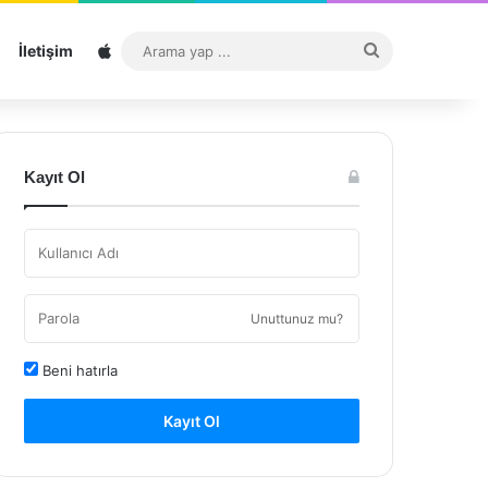
Sitemap
Arama
İletişim
yap
...
Kayıt Ol
Unuttunuz mu?
Beni hatırla
Kayıt Ol