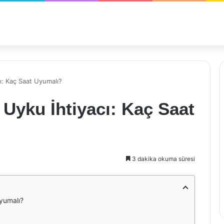
cı: Kaç Saat Uyumalı?
 Uyku İhtiyacı: Kaç Saat
3 dakika okuma süresi
Uyumalı?