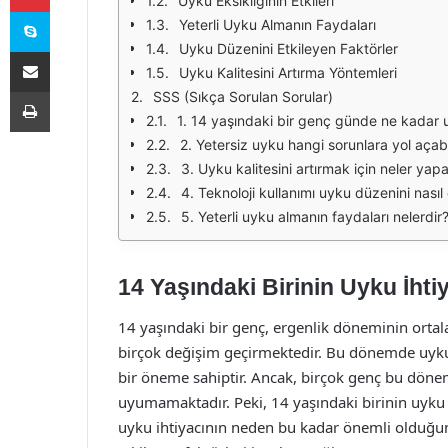
Uyku Eksikliğinin Etkileri
Skype
Yeterli Uyku Almanın Faydaları
Uyku Düzenini Etkileyen Faktörler
E-Posta ile paylaş
Uyku Kalitesini Artırma Yöntemleri
Yazdır
SSS (Sıkça Sorulan Sorular)
1. 14 yaşındaki bir genç günde ne kadar 
2. Yetersiz uyku hangi sorunlara yol açabi
3. Uyku kalitesini artırmak için neler yapa
4. Teknoloji kullanımı uyku düzenini nasıl 
5. Yeterli uyku almanın faydaları nelerdir
14 Yaşındaki Birinin Uyku İht
14 yaşındaki bir genç, ergenlik döneminin ortala
birçok değişim geçirmektedir. Bu dönemde uyku, 
bir öneme sahiptir. Ancak, birçok genç bu döne
uyumamaktadır. Peki, 14 yaşındaki birinin uyku
uyku ihtiyacının neden bu kadar önemli olduğun