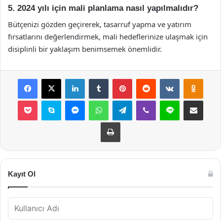
5. 2024 yılı için mali planlama nasıl yapılmalıdır?
Bütçenizi gözden geçirerek, tasarruf yapma ve yatırım
fırsatlarını değerlendirmek, mali hedeflerinize ulaşmak için
disiplinli bir yaklaşım benimsemek önemlidir.
Facebook
X
LinkedIn
Tumblr
Pinterest
Reddit
VKontakte
Odnok
Pocket
Skype
Messenger
WhatsApp
Telegram
Viber
Line
E-Posta ile payla
Yazdır
Kayıt Ol