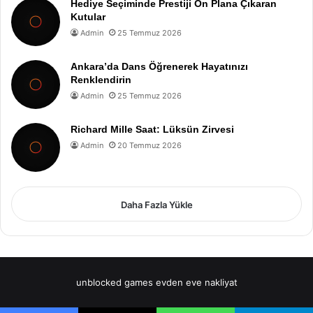
Hediye Seçiminde Prestiji Ön Plana Çıkaran
Kutular
Admin
25 Temmuz 2026
Ankara’da Dans Öğrenerek Hayatınızı
Renklendirin
Admin
25 Temmuz 2026
Richard Mille Saat: Lüksün Zirvesi
Admin
20 Temmuz 2026
Daha Fazla Yükle
unblocked games
evden eve nakliyat