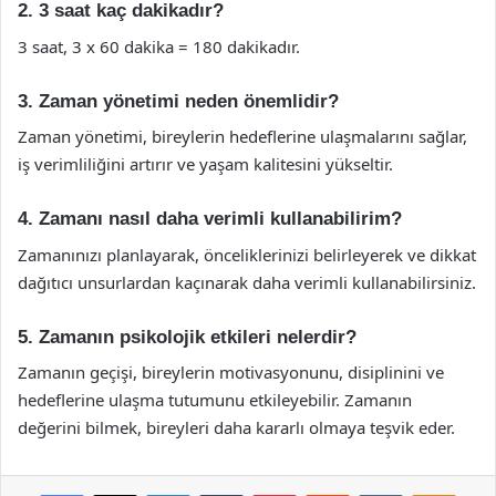
2. 3 saat kaç dakikadır?
3 saat, 3 x 60 dakika = 180 dakikadır.
3. Zaman yönetimi neden önemlidir?
Zaman yönetimi, bireylerin hedeflerine ulaşmalarını sağlar,
iş verimliliğini artırır ve yaşam kalitesini yükseltir.
4. Zamanı nasıl daha verimli kullanabilirim?
Zamanınızı planlayarak, önceliklerinizi belirleyerek ve dikkat
dağıtıcı unsurlardan kaçınarak daha verimli kullanabilirsiniz.
5. Zamanın psikolojik etkileri nelerdir?
Zamanın geçişi, bireylerin motivasyonunu, disiplinini ve
hedeflerine ulaşma tutumunu etkileyebilir. Zamanın
değerini bilmek, bireyleri daha kararlı olmaya teşvik eder.
Facebook
X
LinkedIn
Tumblr
Pinterest
Reddit
VKontakte
Odnok