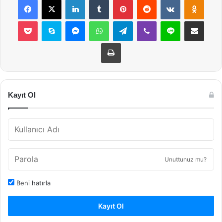
Pocket
Skype
Messenger
WhatsApp
Telegram
Viber
Line
E-Posta ile payla
Yazdır
Kayıt Ol
Unuttunuz mu?
Beni hatırla
Kayıt Ol