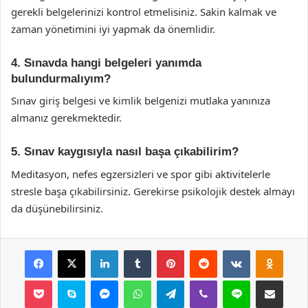
gerekli belgelerinizi kontrol etmelisiniz. Sakin kalmak ve
zaman yönetimini iyi yapmak da önemlidir.
4. Sınavda hangi belgeleri yanımda
bulundurmalıyım?
Sınav giriş belgesi ve kimlik belgenizi mutlaka yanınıza
almanız gerekmektedir.
5. Sınav kaygısıyla nasıl başa çıkabilirim?
Meditasyon, nefes egzersizleri ve spor gibi aktivitelerle
stresle başa çıkabilirsiniz. Gerekirse psikolojik destek almayı
da düşünebilirsiniz.
Facebook
X
LinkedIn
Tumblr
Pinterest
Reddit
VKontakte
Odnok
Pocket
Skype
Messenger
WhatsApp
Telegram
Viber
Line
E-Posta ile payla