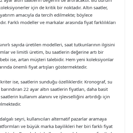
 22 ayar altın saatlerin değerini de artıracaktır. Bu durum
 koleksiyonerler için de kritik bir noktadır. Altın saatler,
a, yatırım amacıyla da tercih edilmekte; böylece
ır. Farklı modeller ve markalar arasında fiyat farklılıkları
nırlı sayıda üretilen modelleri, saat tutkunlarının ilgisini
lar ve limitli üretim, bu saatlerin değerine artı bir
sebebi ise, artan müşteri talebidir. Hem yeni koleksiyonlar
rında önemli fiyat artışları göstermektedir.
kriter ise, saatlerin sunduğu özelliklerdir. Kronograf, su
arındıran 22 ayar altın saatlerin fiyatları, daha basit
aatlerin kullanım alanını ve işlevselliğini artırdığı için
elmektedir.
dalgalı seyri, kullanıcıları alternatif pazarlar aramaya
atformları ve büyük marka bayilikleri her biri farklı fiyat