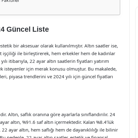
n Faktörler
24 Güncel Liste
stetik bir aksesuar olarak kullanılmıştır. Altın saatler ise,
t işçiliği ile birleştirerek, hem erkekler hem de kadınlar
lı itibarıyla, 22 ayar altın saatlerin fiyatları yatırım
k isteyenler için merak konusu olmuştur. Bu makalede,
leri, piyasa trendlerini ve 2024 yılı için güncel fiyatları
. Altın, saflık oranına göre ayarlarla sınıflandırılır. 24
ayar altın, %91.6 saf altın içermektedir. Kalan %8.4’lük
22 ayar altın, hem saflığı hem de dayanıklılığı ile bilinir
u nedenle, 22 ayar altın saatler, estetik ve finansal