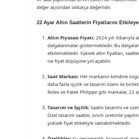
değer açısından oldukça değerlidir.
22 Ayar Altın Saatlerin Fiyatlarını Etkiley
Altın Piyasası Fiyatı:
2024 yılı itibarıyla a
dalgalanmalar göstermektedir. Bu dalgalanm
etkilemektedir. Yüksek altın fiyatları, saat
ise fiyat düşüşüne yol açabilir.
Saat Markası:
Her markanın kendine özgü bi
daha fazla işçilik ve tasarım özeni ile bir
Rolex ve Patek Philippe gibi markalar, 22 ay
Tasarım ve İşçilik:
Saatin tasarımı ve üzeri
Özel tasarım saatler, sınırlı üretimle yapılm
yüksek fiyat etiketiyle satılabilmektedir.
Özellikler:
Su geçirmezlik, kronograf, güneş 