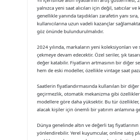
Yıl içerisinde altın fiyatlarının artış göstermesi,
yalnızca yeni saat alıcıları için değil, satıcılar ve
genellikle yanında taşıdıkları zarafetin yanı sır
kullanıcılarına uzun vadeli kazançlar sağlamaktad
göz önünde bulundurulmalıdır.
2024 yılında, markaların yeni koleksiyonları ve sı
çekmeye devam edecektir. Özel seriler, şık tasarım
değer katabilir. Fiyatların artmasının bir diğer 
hem de eski modeller, özellikle vintage saat paza
Saatlerin fiyatlandırmasında kullanılan bir diğer 
geçirmezlik, otomatik mekanizma gibi özellikler b
modellere göre daha yüksektir. Bu tür özellikler, s
alacak kişiler için önemli bir yatırım anlamına g
Dünya genelinde altın ve değerli taş fiyatlarının 
yönlendirebilir. Yerel kuyumcular, online satış pl