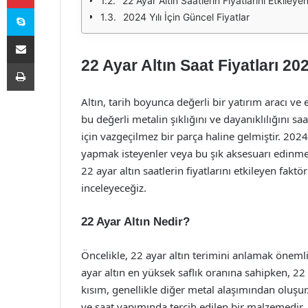
22 Ayar Altın Saatlerin Fiyatlarını Etkileye
Skype
2024 Yılı İçin Güncel Fiyatlar
E-Posta ile paylaş
22 Ayar Altın Saat Fiyatları 20
Yazdır
Altın, tarih boyunca değerli bir yatırım aracı ve e
bu değerli metalin şıklığını ve dayanıklılığını saa
için vazgeçilmez bir parça haline gelmiştir. 2024 yı
yapmak isteyenler veya bu şık aksesuarı edinme
22 ayar altın saatlerin fiyatlarını etkileyen faktör
inceleyeceğiz.
22 Ayar Altın Nedir?
Öncelikle, 22 ayar altın terimini anlamak önemlidir
ayar altın en yüksek saflık oranına sahipken, 22 
kısım, genellikle diğer metal alaşımından oluşur. 
ve saat yapımında tercih edilen bir malzemedir. B