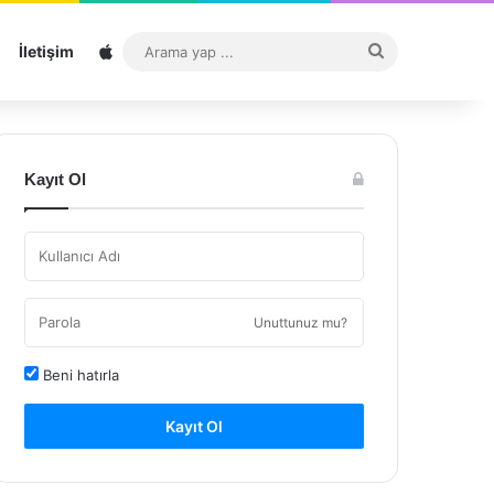
Sitemap
Arama
İletişim
yap
...
Kayıt Ol
Unuttunuz mu?
Beni hatırla
Kayıt Ol