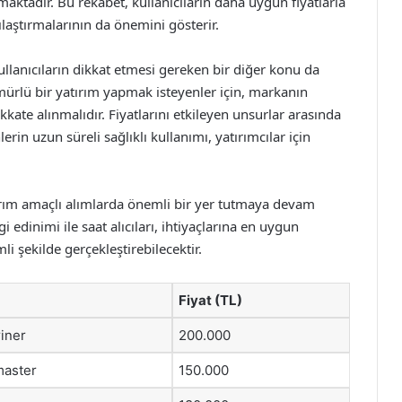
maktadır. Bu rekabet, kullanıcıların daha uygun fiyatlarla
ılaştırmalarının da önemini gösterir.
ullanıcıların dikkat etmesi gereken bir diğer konu da
ömürlü bir yatırım yapmak isteyenler için, markanın
kate alınmalıdır. Fiyatlarını etkileyen unsurlar arasında
erin uzun süreli sağlıklı kullanımı, yatırımcılar için
atırım amaçlı alımlarda önemli bir yer tutmaya devam
i edinimi ile saat alıcıları, ihtiyaçlarına en uygun
li şekilde gerçekleştirebilecektir.
Fiyat (TL)
iner
200.000
aster
150.000