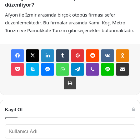
düzenliyor?
Afyon ile İzmir arasında birçok otobüs firması sefer
düzenlemektedir. Bu firmalar arasında Kamil Koç, Metro
Turizm ve Pamukkale Turizm gibi seçenekler bulunmaktadır.
Facebook
X
LinkedIn
Tumblr
Pinterest
Reddit
VKontakte
Odnok
Pocket
Skype
Messenger
WhatsApp
Telegram
Viber
Line
E-Posta ile payla
Yazdır
Kayıt Ol