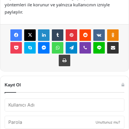
yöntemleri ile korunur ve yalnızca kullanıcının izniyle
paylaşılır.
Facebook
X
LinkedIn
Tumblr
Pinterest
Reddit
VKontakte
Odnok
Pocket
Skype
Messenger
WhatsApp
Telegram
Viber
Line
E-Posta ile payla
Yazdır
Kayıt Ol
Unuttunuz mu?