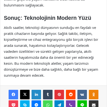
bulunmasını sağlayacak.
Sonuç: Teknolojinin Modern Yüzü
Akıllı saatler, teknoloji dünyasının sunduğu en faydalı ve
pratik cihazların başında geliyor. Sağlık takibi, iletişim,
kişiselleştirme ve cihaz entegrasyonu gibi birçok işlevi bir
arada sunarak, hayatımızı kolaylaştırıyorlar. Gelecek
vadeden özellikleri ve sürekli gelişen yapılarıyla, akıllı
saatlerin hayatımızda daha da önemli bir yer edineceği
kesin. Bu modern teknolojik aletler, yaşam tarzımızı
dönüştürmeye ve bize daha sağlıklı, daha bağlı bir yaşam
sunmaya devam edecek.
Facebook
X
LinkedIn
Tumblr
Pinterest
Reddit
VKontakte
Odnok
Pocket
Skype
Messenger
WhatsApp
Telegram
Viber
Line
E-Posta ile payla