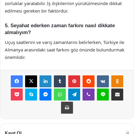
zorluklar yaratabilir. İş ilişkilerinin yürütülmesinde dikkat
edilmesi gereken bir faktördür.
5. Seyahat ederken zaman farkını nasıl dikkate
almalıyım?
Uçuş saatlerini ve varış zamanlarını belirlerken, Türkiye ile
Almanya arasındaki saat farkını göz önünde bulundurmak
önemlidir.
Facebook
X
LinkedIn
Tumblr
Pinterest
Reddit
VKontakte
Odnok
Pocket
Skype
Messenger
WhatsApp
Telegram
Viber
Line
E-Posta ile payla
Yazdır
Kayıt Ol