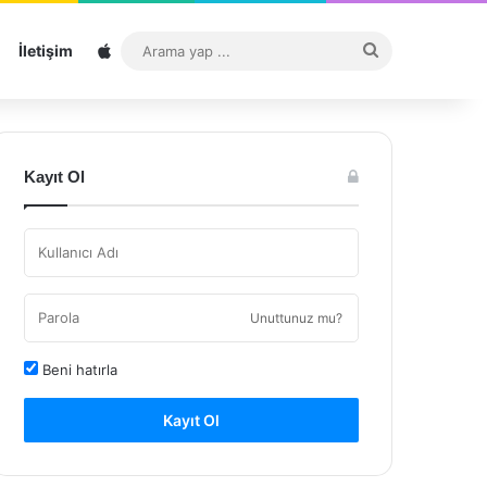
Sitemap
Arama
İletişim
yap
...
Kayıt Ol
Unuttunuz mu?
Beni hatırla
Kayıt Ol