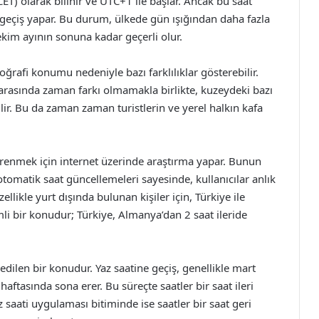
ET) olarak bilinir ve UTC+1 ile başlar. Ancak bu saat
 geçiş yapar. Bu durum, ülkede gün ışığından daha fazla
kim ayının sonuna kadar geçerli olur.
ğrafi konumu nedeniyle bazı farklılıklar gösterebilir.
rasında zaman farkı olmamakla birlikte, kuzeydeki bazı
lir. Bu da zaman zaman turistlerin ve yerel halkın kafa
ğrenmek için internet üzerinde araştırma yapar. Bunun
 otomatik saat güncellemeleri sayesinde, kullanıcılar anlık
ellikle yurt dışında bulunan kişiler için, Türkiye ile
li bir konudur; Türkiye, Almanya’dan 2 saat ileride
edilen bir konudur. Yaz saatine geçiş, genellikle mart
aftasında sona erer. Bu süreçte saatler bir saat ileri
z saati uygulaması bitiminde ise saatler bir saat geri