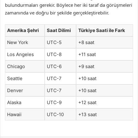
bulundurmaları gerekir. Böylece her iki taraf da görüşmeleri
zamanında ve doğru bir şekilde gerçekleştirebilir.
Amerika Şehri
Saat Dilimi
Türkiye Saati ile Fark
New York
UTC-5
+8 saat
Los Angeles
UTC-8
+11 saat
Chicago
UTC-6
+9 saat
Seattle
UTC-7
+10 saat
Denver
UTC-7
+10 saat
Alaska
UTC-9
+12 saat
Hawaii
UTC-10
+13 saat