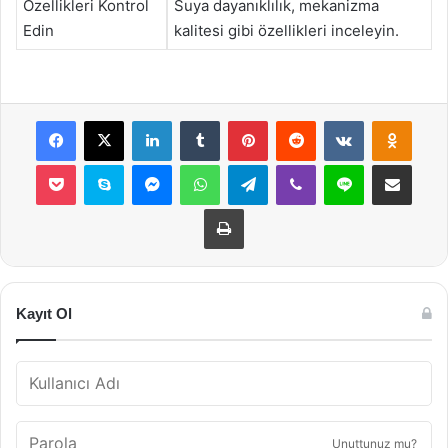
Özellikleri Kontrol
Suya dayanıklılık, mekanizma
Edin
kalitesi gibi özellikleri inceleyin.
Facebook
X
LinkedIn
Tumblr
Pinterest
Reddit
VKontakte
Odnok
Pocket
Skype
Messenger
WhatsApp
Telegram
Viber
Line
E-Posta ile payla
Yazdır
Kayıt Ol
Unuttunuz mu?