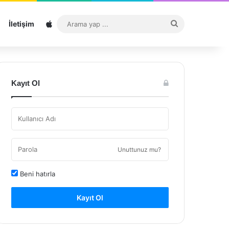
Sitemap
Arama
İletişim
yap
...
Kayıt Ol
Unuttunuz mu?
Beni hatırla
Kayıt Ol