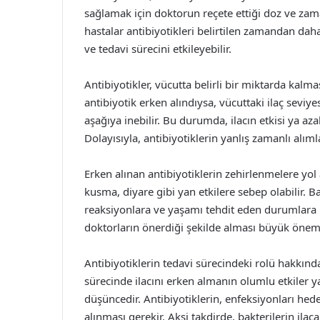
sağlamak için doktorun reçete ettiği doz ve zam
hastalar antibiyotikleri belirtilen zamandan daha
ve tedavi sürecini etkileyebilir.
Antibiyotikler, vücutta belirli bir miktarda kalm
antibiyotik erken alındıysa, vücuttaki ilaç seviy
aşağıya inebilir. Bu durumda, ilacın etkisi ya azala
Dolayısıyla, antibiyotiklerin yanlış zamanlı alımla
Erken alınan antibiyotiklerin zehirlenmelere yol a
kusma, diyare gibi yan etkilere sebep olabilir. B
reaksiyonlara ve yaşamı tehdit eden durumlara ne
doktorların önerdiği şekilde alması büyük önem 
Antibiyotiklerin tedavi sürecindeki rolü hakkında 
sürecinde ilacını erken almanın olumlu etkiler y
düşüncedir. Antibiyotiklerin, enfeksiyonları hedef 
alınması gerekir. Aksi takdirde, bakterilerin ilaca