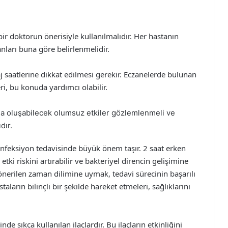
 bir doktorun önerisiyle kullanılmalıdır. Her hastanın
nları buna göre belirlenmelidir.
aj saatlerine dikkat edilmesi gerekir. Eczanelerde bulunan
ri, bu konuda yardımcı olabilir.
da oluşabilecek olumsuz etkiler gözlemlenmeli ve
dır.
 enfeksiyon tedavisinde büyük önem taşır. 2 saat erken
 etki riskini artırabilir ve bakteriyel direncin gelişimine
n önerilen zaman dilimine uymak, tedavi sürecinin başarılı
aların bilinçli bir şekilde hareket etmeleri, sağlıklarını
nde sıkça kullanılan ilaçlardır. Bu ilaçların etkinliğini