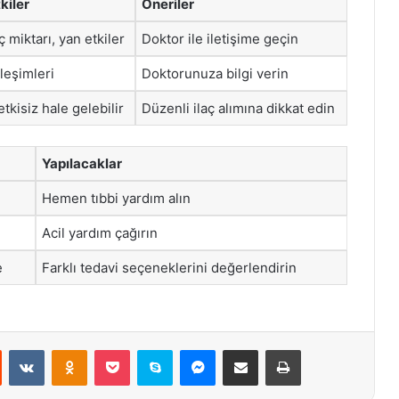
kiler
Öneriler
aç miktarı, yan etkiler
Doktor ile iletişime geçin
ileşimleri
Doktorunuza bilgi verin
tkisiz hale gelebilir
Düzenli ilaç alımına dikkat edin
Yapılacaklar
Hemen tıbbi yardım alın
Acil yardım çağırın
e
Farklı tedavi seçeneklerini değerlendirin
st
Reddit
VKontakte
Odnoklassniki
Pocket
Skype
Messenger
E-Posta ile paylaş
Yazdır