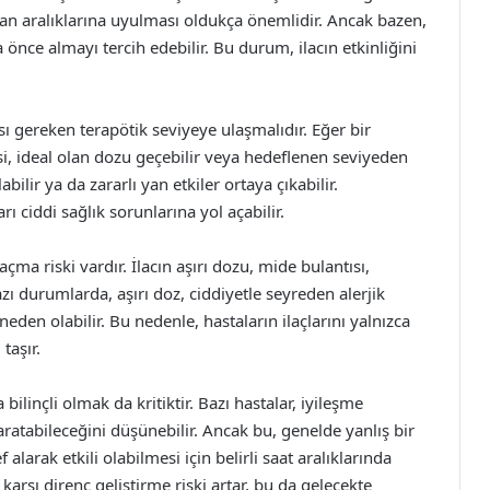
an aralıklarına uyulması oldukça önemlidir. Ancak bazen,
 önce almayı tercih edebilir. Bu durum, ilacın etkinliğini
ası gereken terapötik seviyeye ulaşmalıdır. Eğer bir
esi, ideal olan dozu geçebilir veya hedeflenen seviyeden
bilir ya da zararlı yan etkiler ortaya çıkabilir.
rı ciddi sağlık sorunlarına yol açabilir.
çma riski vardır. İlacın aşırı dozu, mide bulantısı,
azı durumlarda, aşırı doz, ciddiyetle seyreden alerjik
den olabilir. Bu nedenle, hastaların ilaçlarını yalnızca
taşır.
bilinçli olmak da kritiktir. Bazı hastalar, iyileşme
aratabileceğini düşünebilir. Ancak bu, genelde yanlış bir
alarak etkili olabilmesi için belirli saat aralıklarında
 karşı direnç geliştirme riski artar, bu da gelecekte