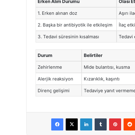
Erken Alım Durumu
Olası Et
1. Erken alınan doz
Aşırı il
2. Başka bir antibiyotik ile etkileşim
İlaç etk
3. Tedavi süresinin kısalması
Tedavi e
Durum
Belirtiler
Zehirlenme
Mide bulantısı, kusma
Alerjik reaksiyon
Kızarıklık, kaşıntı
Direnç gelişimi
Tedaviye yanıt vermem
Facebook
X
LinkedIn
Tumblr
Pintere