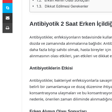
Erken Alımın Olası Sonuçları
Skype
Dikkat Edilmesi Gerekenler
E-Posta ile paylaş
Antibiyotik 2 Saat Erken İçild
Yazdır
Antibiyotikler, enfeksiyonların tedavisinde kullanı
dozda ve zamanında alınmalarına bağlıdır. Antib
daha fazla bilgi sahibi olmak, hasta bireyler içi
alınmasının olası etkileri, yan etkileri ve dikkat 
Antibiyotiklerin Etkisi
Antibiyotikler, bakteriyel enfeksiyonlarla savaşm
belirli bir zamanlamaya ve dozaj düzenine ihtiyacı 
konsantrasyona ulaşmaları ve bu konsantrasyonu b
nedenle, önerilen zaman diliminde alınmadığında
Erken Alımın Olası Sonuçları