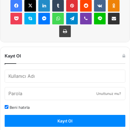
Pocket
Skype
Messenger
WhatsApp
Telegram
Viber
Line
E-Posta ile payla
Yazdır
Kayıt Ol
Unuttunuz mu?
Beni hatırla
Kayıt Ol