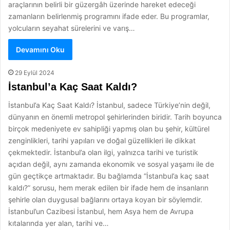
araçlarının belirli bir güzergâh üzerinde hareket edeceği
zamanların belirlenmiş programını ifade eder. Bu programlar,
yolcuların seyahat sürelerini ve varış…
Devamını Oku
29 Eylül 2024
İstanbul’a Kaç Saat Kaldı?
İstanbul’a Kaç Saat Kaldı? İstanbul, sadece Türkiye’nin değil,
dünyanın en önemli metropol şehirlerinden biridir. Tarih boyunca
birçok medeniyete ev sahipliği yapmış olan bu şehir, kültürel
zenginlikleri, tarihi yapıları ve doğal güzellikleri ile dikkat
çekmektedir. İstanbul’a olan ilgi, yalnızca tarihi ve turistik
açıdan değil, aynı zamanda ekonomik ve sosyal yaşamı ile de
gün geçtikçe artmaktadır. Bu bağlamda “İstanbul’a kaç saat
kaldı?” sorusu, hem merak edilen bir ifade hem de insanların
şehirle olan duygusal bağlarını ortaya koyan bir söylemdir.
İstanbul’un Cazibesi İstanbul, hem Asya hem de Avrupa
kıtalarında yer alan, tarihi ve…