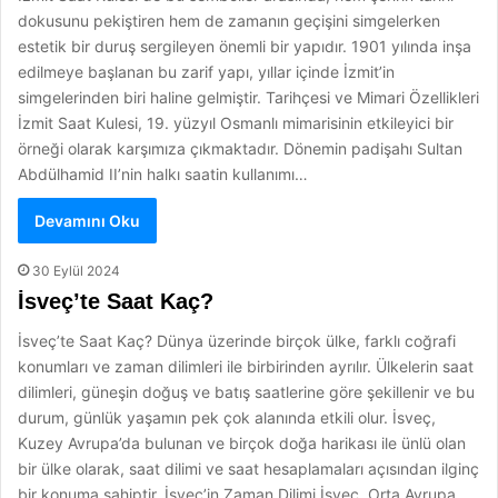
dokusunu pekiştiren hem de zamanın geçişini simgelerken
estetik bir duruş sergileyen önemli bir yapıdır. 1901 yılında inşa
edilmeye başlanan bu zarif yapı, yıllar içinde İzmit’in
simgelerinden biri haline gelmiştir. Tarihçesi ve Mimari Özellikleri
İzmit Saat Kulesi, 19. yüzyıl Osmanlı mimarisinin etkileyici bir
örneği olarak karşımıza çıkmaktadır. Dönemin padişahı Sultan
Abdülhamid II’nin halkı saatin kullanımı…
Devamını Oku
30 Eylül 2024
İsveç’te Saat Kaç?
İsveç’te Saat Kaç? Dünya üzerinde birçok ülke, farklı coğrafi
konumları ve zaman dilimleri ile birbirinden ayrılır. Ülkelerin saat
dilimleri, güneşin doğuş ve batış saatlerine göre şekillenir ve bu
durum, günlük yaşamın pek çok alanında etkili olur. İsveç,
Kuzey Avrupa’da bulunan ve birçok doğa harikası ile ünlü olan
bir ülke olarak, saat dilimi ve saat hesaplamaları açısından ilginç
bir konuma sahiptir. İsveç’in Zaman Dilimi İsveç, Orta Avrupa