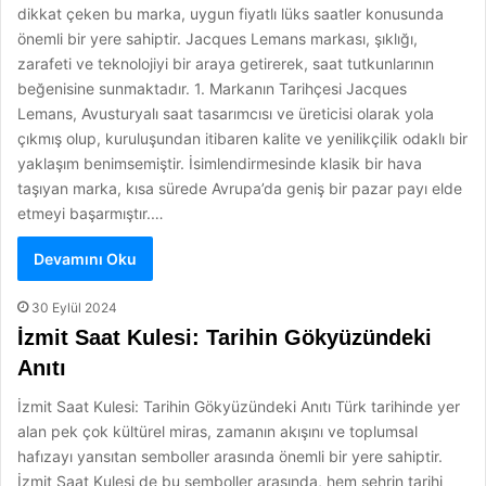
dikkat çeken bu marka, uygun fiyatlı lüks saatler konusunda
önemli bir yere sahiptir. Jacques Lemans markası, şıklığı,
zarafeti ve teknolojiyi bir araya getirerek, saat tutkunlarının
beğenisine sunmaktadır. 1. Markanın Tarihçesi Jacques
Lemans, Avusturyalı saat tasarımcısı ve üreticisi olarak yola
çıkmış olup, kuruluşundan itibaren kalite ve yenilikçilik odaklı bir
yaklaşım benimsemiştir. İsimlendirmesinde klasik bir hava
taşıyan marka, kısa sürede Avrupa’da geniş bir pazar payı elde
etmeyi başarmıştır.…
Devamını Oku
30 Eylül 2024
İzmit Saat Kulesi: Tarihin Gökyüzündeki
Anıtı
İzmit Saat Kulesi: Tarihin Gökyüzündeki Anıtı Türk tarihinde yer
alan pek çok kültürel miras, zamanın akışını ve toplumsal
hafızayı yansıtan semboller arasında önemli bir yere sahiptir.
İzmit Saat Kulesi de bu semboller arasında, hem şehrin tarihi