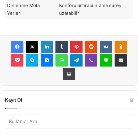
Dinlenme Mola
Konforu artırabilir ama süreyi
Yerleri
uzatabilir
Facebook
X
LinkedIn
Tumblr
Pinterest
Reddit
VKontakte
Odnok
Pocket
Skype
Messenger
WhatsApp
Telegram
Viber
Line
E-Posta ile payla
Yazdır
Kayıt Ol