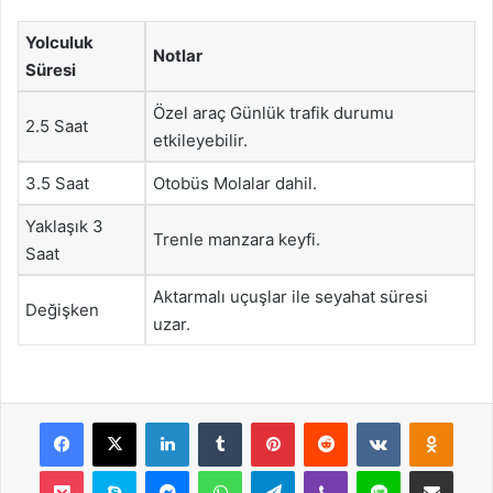
Yolculuk
Notlar
Süresi
Özel araç Günlük trafik durumu
2.5 Saat
etkileyebilir.
3.5 Saat
Otobüs Molalar dahil.
Yaklaşık 3
Trenle manzara keyfi.
Saat
Aktarmalı uçuşlar ile seyahat süresi
Değişken
uzar.
Facebook
X
LinkedIn
Tumblr
Pinterest
Reddit
VKontakte
Odnok
Pocket
Skype
Messenger
WhatsApp
Telegram
Viber
Line
E-Posta ile payla