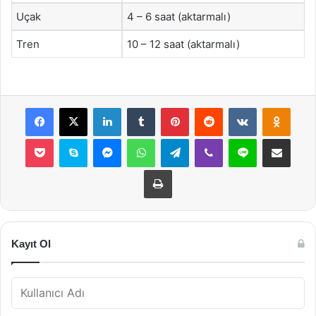
Uçak
4 – 6 saat (aktarmalı)
Tren
10 – 12 saat (aktarmalı)
Facebook
X
LinkedIn
Tumblr
Pinterest
Reddit
VKontakte
Odnok
Pocket
Skype
Messenger
WhatsApp
Telegram
Viber
Line
E-Posta ile payla
Yazdır
Kayıt Ol