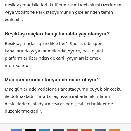
Beşiktaş maç biletleri, kulübün resmi web sitesi üzerinden
veya Vodafone Park stadyumunun gişelerinden temin
edilebilir.
Beşiktaş maçları hangi kanalda yayınlanıyor?
Beşiktaş maçları genellikle beIN Sports gibi spor
kanallarında yayınlanmaktadır. Ayrıca, bazı dijital
platformlar üzerinden de canlı yayınları izlemek
mümkündür.
Maç günlerinde stadyumda neler oluyor?
Maç günlerinde Vodafone Park stadyumu büyük bir coşku
ile dolmaktadır. Taraftarlar, tezahüratlarla takımlarını
desteklerken, stadyum çevresinde çeşitli etkinlikler de
düzenlenmektedir.
Facebook
X
LinkedIn
Tumblr
Pinterest
Reddit
VKontakte
Odnok