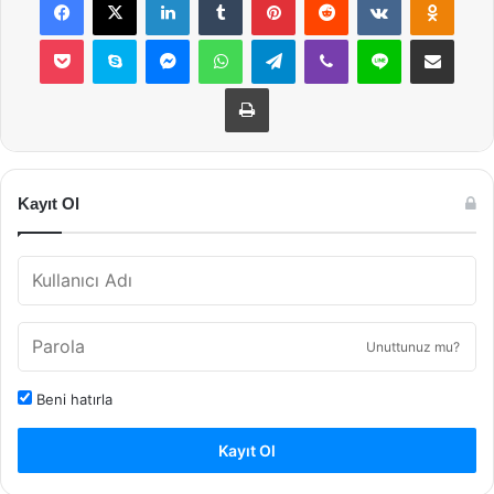
Pocket
Skype
Messenger
WhatsApp
Telegram
Viber
Line
E-Posta ile payla
Yazdır
Kayıt Ol
Unuttunuz mu?
Beni hatırla
Kayıt Ol