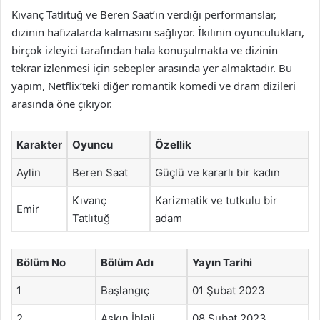
Kıvanç Tatlıtuğ ve Beren Saat’in verdiği performanslar,
dizinin hafızalarda kalmasını sağlıyor. İkilinin oyunculukları,
birçok izleyici tarafından hala konuşulmakta ve dizinin
tekrar izlenmesi için sebepler arasında yer almaktadır. Bu
yapım, Netflix’teki diğer romantik komedi ve dram dizileri
arasında öne çıkıyor.
Karakter
Oyuncu
Özellik
Aylin
Beren Saat
Güçlü ve kararlı bir kadın
Kıvanç
Karizmatik ve tutkulu bir
Emir
Tatlıtuğ
adam
Bölüm No
Bölüm Adı
Yayın Tarihi
1
Başlangıç
01 Şubat 2023
2
Aşkın İhlali
08 Şubat 2023