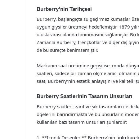
Burberry’nin Tarihçesi
Burberry, başlangıçta su geçirmez kumaşlar üzeri
uygun giysiler üretmeyi hedeflemiştir. 1879 yıl
uluslararası alanda tanınmasını sağlamıştır. Bu ku
Zamanla Burberry, trençkotlar ve diğer dış giyim
de bu süreçte benimsemiştir.
Markanın saat üretimine geçişi ise, moda dünya
saatleri, sadece bir zaman ölçme aracı olmanın öt
saat, Burberry’nin estetik anlayışını ve kaliteli i
Burberry Saatlerinin Tasarım Unsurları
Burberry saatleri, zarif ve şık tasarımları ile d
öğelerini barındırmakta ve bu unsurların modern
kullanılan bazı tasarım unsurları şunlardır:
1. **İkonik Desenler:** Burberry’nin ünlü kareli