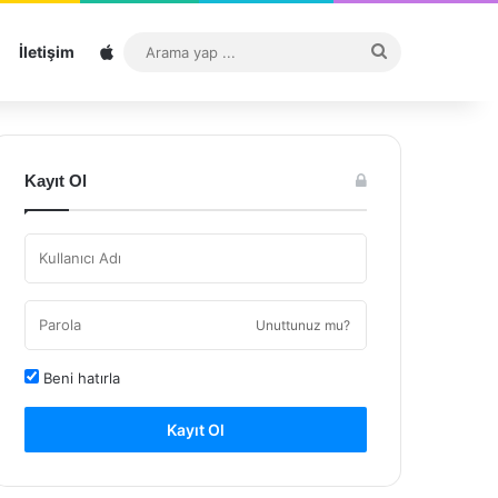
Sitemap
Arama
İletişim
yap
...
Kayıt Ol
Unuttunuz mu?
Beni hatırla
Kayıt Ol