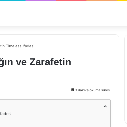
etin Timeless İfadesi
ğın ve Zarafetin
3 dakika okuma süresi
İfadesi