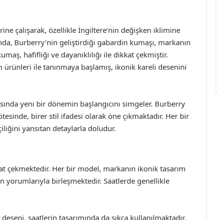
ne çalışarak, özellikle İngiltere’nin değişken iklimine
ında, Burberry’nin geliştirdiği gabardin kumaşı, markanın
maş, hafifliği ve dayanıklılığı ile dikkat çekmiştir.
 ürünleri ile tanınmaya başlamış, ikonik kareli desenini
sında yeni bir dönemin başlangıcını simgeler. Burberry
esinde, birer stil ifadesi olarak öne çıkmaktadır. Her bir
şçiliğini yansıtan detaylarla doludur.
ikkat çekmektedir. Her bir model, markanın ikonik tasarım
 yorumlarıyla birleşmektedir. Saatlerde genellikle
 deseni, saatlerin tasarımında da sıkça kullanılmaktadır.