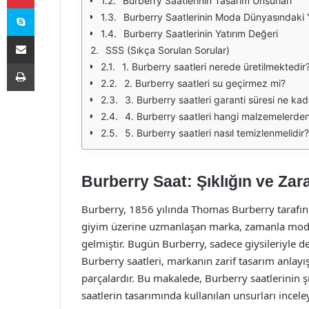
Burberry Saatlerinin Tasarım Unsurları
Skype
Burberry Saatlerinin Moda Dünyasındaki 
Burberry Saatlerinin Yatırım Değeri
E-Posta ile paylaş
SSS (Sıkça Sorulan Sorular)
Yazdır
1. Burberry saatleri nerede üretilmektedir
2. Burberry saatleri su geçirmez mi?
3. Burberry saatleri garanti süresi ne kad
4. Burberry saatleri hangi malzemelerden
5. Burberry saatleri nasıl temizlenmelidir?
Burberry Saat: Şıklığın ve Zar
Burberry, 1856 yılında Thomas Burberry tarafınd
giyim üzerine uzmanlaşan marka, zamanla moda
gelmiştir. Bugün Burberry, sadece giysileriyle d
Burberry saatleri, markanın zarif tasarım anlayışı
parçalardır. Bu makalede, Burberry saatlerinin şık
saatlerin tasarımında kullanılan unsurları incele