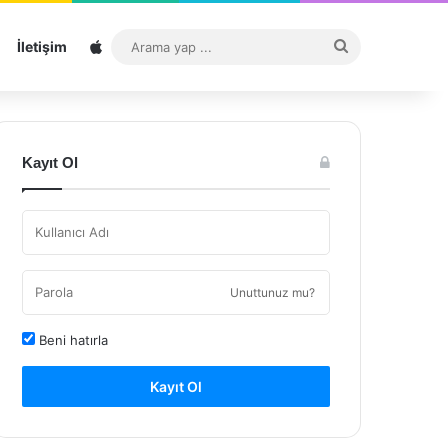
Sitemap
Arama
İletişim
yap
...
Kayıt Ol
Unuttunuz mu?
Beni hatırla
Kayıt Ol