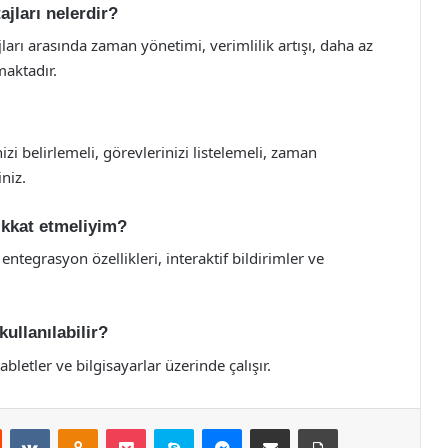
jları nelerdir?
arı arasında zaman yönetimi, verimlilik artışı, daha az
maktadır.
zi belirlemeli, görevlerinizi listelemeli, zaman
niz.
ikkat etmeliyim?
entegrasyon özellikleri, interaktif bildirimler ve
kullanılabilir?
tabletler ve bilgisayarlar üzerinde çalışır.
st
Reddit
VKontakte
Odnoklassniki
Pocket
Skype
Messenger
E-Posta ile paylaş
Yazdır