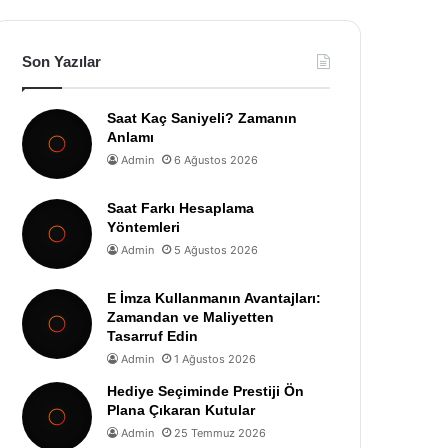
Son Yazılar
Saat Kaç Saniyeli? Zamanın
Anlamı
Admin
6 Ağustos 2026
Saat Farkı Hesaplama
Yöntemleri
Admin
5 Ağustos 2026
E İmza Kullanmanın Avantajları:
Zamandan ve Maliyetten
Tasarruf Edin
Admin
1 Ağustos 2026
Hediye Seçiminde Prestiji Ön
Plana Çıkaran Kutular
Admin
25 Temmuz 2026