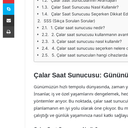
Çalar Saat Sunucularının Avantajları
Skype
Çalar Saat Sunucusu Nasıl Kullanılır?
Çalar Saat Sunucusu Seçerken Dikkat Ed
E-Posta ile paylaş
SSS (Sıkça Sorulan Sorular)
Yazdır
1. Çalar saat sunucusu nedir?
2. Çalar saat sunucusu kullanmanın avanta
3. Çalar saat sunucusu nasıl kullanılır?
4. Çalar saat sunucusu seçerken nelere 
5. Çalar saat sunucuları hangi cihazlarda k
Çalar Saat Sunucusu: Gününüz
Günümüzün hızlı tempolu dünyasında, zaman yö
İnsanlar, iş ve özel yaşamlarını dengelemek, hede
yöntemler arıyor. Bu noktada, çalar saat sunucu
planlamanın en iyi yolu olarak öne çıkıyor. Bu m
çalıştığı ve günlük yaşamınıza nasıl katkı sağlay