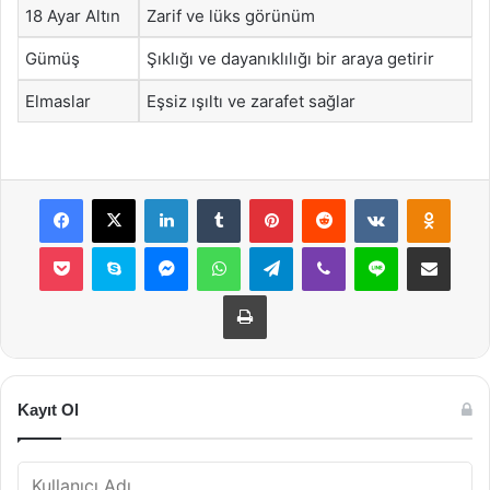
18 Ayar Altın
Zarif ve lüks görünüm
Gümüş
Şıklığı ve dayanıklılığı bir araya getirir
Elmaslar
Eşsiz ışıltı ve zarafet sağlar
Facebook
X
LinkedIn
Tumblr
Pinterest
Reddit
VKontakte
Odnok
Pocket
Skype
Messenger
WhatsApp
Telegram
Viber
Line
E-Posta ile payla
Yazdır
Kayıt Ol