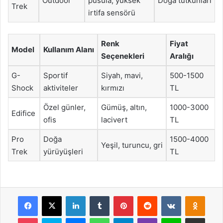
Outdoor
pusula, yüksek
Doğa tutkunları
Trek
irtifa sensörü
Renk
Fiyat
Model
Kullanım Alanı
Seçenekleri
Aralığı
G-
Sportif
Siyah, mavi,
500-1500
Shock
aktiviteler
kırmızı
TL
Özel günler,
Gümüş, altın,
1000-3000
Edifice
ofis
lacivert
TL
Pro
Doğa
1500-4000
Yeşil, turuncu, gri
Trek
yürüyüşleri
TL
Facebook
X
LinkedIn
Tumblr
Pinterest
Reddit
VKontakte
Odnok
Pocket
Skype
Messenger
WhatsApp
Telegram
Viber
Line
E-Posta ile payla