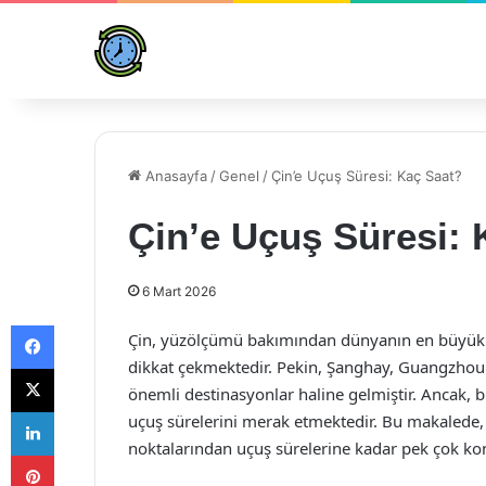
Anasayfa
/
Genel
/
Çin’e Uçuş Süresi: Kaç Saat?
Çin’e Uçuş Süresi: 
6 Mart 2026
Facebook
Çin, yüzölçümü bakımından dünyanın en büyük ülk
dikkat çekmektedir. Pekin, Şanghay, Guangzhou gib
X
önemli destinasyonlar haline gelmiştir. Ancak, b
LinkedIn
uçuş sürelerini merak etmektedir. Bu makalede, Çi
noktalarından uçuş sürelerine kadar pek çok kon
Pinterest