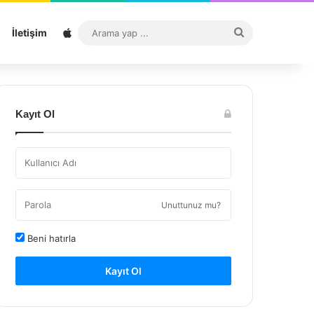
Sitemap
Arama
İletişim
yap
...
Kayıt Ol
Unuttunuz mu?
Beni hatırla
Kayıt Ol