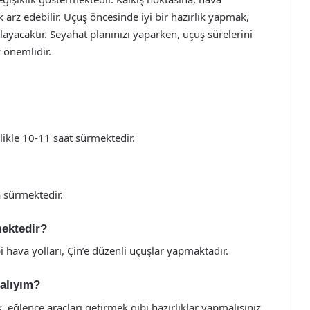
k arz edebilir. Uçuş öncesinde iyi bir hazırlık yapmak,
ayacaktır. Seyahat planınızı yaparken, uçuş sürelerini
 önemlidir.
likle 10-11 saat sürmektedir.
a sürmektedir.
mektedir?
 hava yolları, Çin’e düzenli uçuşlar yapmaktadır.
malıyım?
, eğlence araçları getirmek gibi hazırlıklar yapmalısınız.