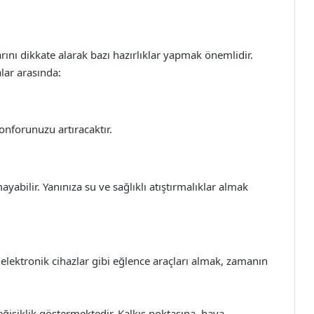
ını dikkate alarak bazı hazırlıklar yapmak önemlidir.
lar arasında:
onforunuzu artıracaktır.
abilir. Yanınıza su ve sağlıklı atıştırmalıklar almak
elektronik cihazlar gibi eğlence araçları almak, zamanın
değişiklik göstermektedir. Kalkış noktasına, hava