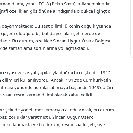
aman dilimi, yani UTC+8 (Pekin Saati) kullanılmaktadır.
afi özellikleri göz önüne alındığında oldukça ilginçtir.
ne dayanmaktadır. Bu saat dilimi, ülkenin doğu kıyısında
) geçerli olduğu gibi, batıda yer alan şehirlerde de
aktadır. Bu durum, özellikle Sincan Uygur Özerk Bölgesi
elerde zamanlama sorunlarına yol açmaktadır.
in siyasi ve sosyal yapılarıyla doğrudan ilişkilidir. 1912
an dilimleri kullanılıyordu. Ancak, 1912’de Cumhuriyetin
ştırılması yönünde adımlar atılmaya başlandı. 1949’da Çin
n Saati resmi zaman dilimi olarak kabul edildi.
ir şekilde yönetilmesi amacıyla alındı. Ancak, bu durum
 bazı zorluklar yaratmıştır. Sincan Uygur Özerk
rini kullanmakta ve bu durum, resmi saatle çelişkiye