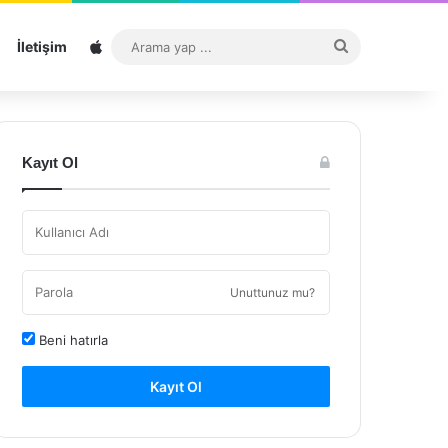
Sitemap
Arama
İletişim
yap
...
Kayıt Ol
Unuttunuz mu?
Beni hatırla
Kayıt Ol