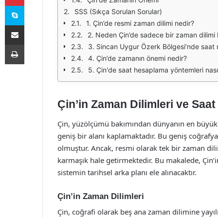
Skype
SSS (Sıkça Sorulan Sorular)
1. Çin’de resmi zaman dilimi nedir?
E-Posta ile paylaş
2. Neden Çin’de sadece bir zaman dilimi k
Yazdır
3. Sincan Uygur Özerk Bölgesi’nde saat n
4. Çin’de zamanın önemi nedir?
5. Çin'de saat hesaplama yöntemleri nasıl
Çin’in Zaman Dilimleri ve Saa
Çin, yüzölçümü bakımından dünyanın en büyük ül
geniş bir alanı kaplamaktadır. Bu geniş coğrafy
olmuştur. Ancak, resmi olarak tek bir zaman dili
karmaşık hale getirmektedir. Bu makalede, Çin’
sistemin tarihsel arka planı ele alınacaktır.
Çin’in Zaman Dilimleri
Çin, coğrafi olarak beş ana zaman dilimine ya