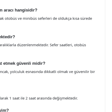
ım aracı hangisidir?
ncak otobüs ve minibüs seferleri de oldukça kısa sürede
ektedir?
aralıklarla düzenlenmektedir. Sefer saatleri, otobüs
hat etmek güvenli midir?
Ancak, yolculuk esnasında dikkatli olmak ve güvenilir bir
larak 1 saat ile 2 saat arasında değişmektedir.
iyim?