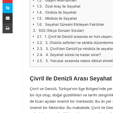
Ulaşım Alternatifleri
Skype
Özel Araç ile Seyahat
Otobüs ile Seyahat
E-Posta ile paylaş
Minibüs ile Seyahat
Yazdır
Seyahat Süresini Etkileyen Faktörler
SSS (Sıkça Sorulan Sorular)
1. Çivril ile Denizli arasında en hızlı ulaşım
2. Otobüs seferleri ne sıklıkla düzenlenm
3. Çivril'den Denizli'ye minibüs ile seyah
4. Seyahat süresi ne kadar sürer?
5. Yolculuk sırasında nelere dikkat etmel
Çivril ile Denizli Arası Seyahat
Çivril ve Denizli, Türkiye’nin Ege Bölgesi’nde yer 
bir ilçe olup, doğal güzellikleri ve tarihi zenginl
de ticari açıdan önemli bir merkezdir. Bu iki yer
önemli bir faktördür. Bu makalede, Çivril ile Deni