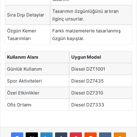
Tasarımın özgünlüğünü artıran
Sıra Dışı Detaylar
ilginç unsurlar.
Özgün Kemer
Farklı malzemelerle tasarlanmış
Tasarımları
özgün kayışlar.
Kullanım Alanı
Uygun Model
Günlük Kullanım
Diesel DZT1001
Spor Aktiviteleri
Diesel DZ7435
Özel Etkinlikler
Diesel DZ7310
Ofis Ortamı
Diesel DZ7333
Facebook
X
LinkedIn
Tumblr
Pinterest
Reddit
VKontakte
Odnok