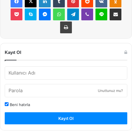
Pocket
Skype
Messenger
WhatsApp
Telegram
Viber
Line
E-Posta ile payla
Yazdır
Kayıt Ol
Unuttunuz mu?
Beni hatırla
Kayıt Ol