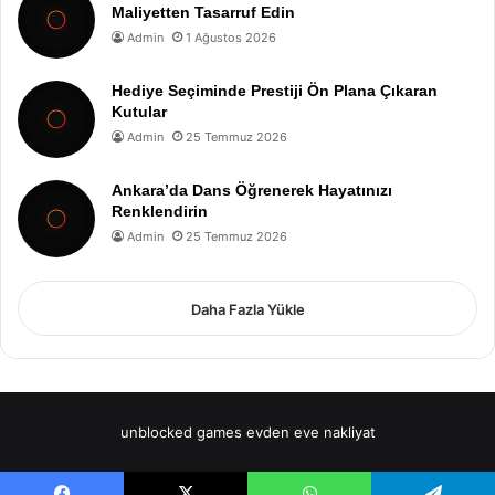
Maliyetten Tasarruf Edin
Admin
1 Ağustos 2026
Hediye Seçiminde Prestiji Ön Plana Çıkaran
Kutular
Admin
25 Temmuz 2026
Ankara’da Dans Öğrenerek Hayatınızı
Renklendirin
Admin
25 Temmuz 2026
Daha Fazla Yükle
unblocked games
evden eve nakliyat