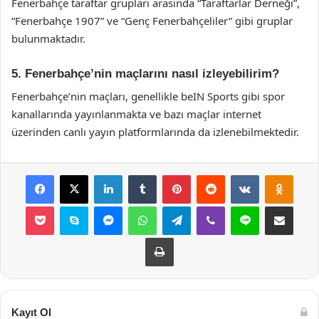
Fenerbahçe taraftar grupları arasında “Taraftarlar Derneği”,
“Fenerbahçe 1907” ve “Genç Fenerbahçeliler” gibi gruplar
bulunmaktadır.
5. Fenerbahçe’nin maçlarını nasıl izleyebilirim?
Fenerbahçe’nin maçları, genellikle beIN Sports gibi spor
kanallarında yayınlanmakta ve bazı maçlar internet
üzerinden canlı yayın platformlarında da izlenebilmektedir.
Facebook
X
LinkedIn
Tumblr
Pinterest
Reddit
VKontakte
Odnok
Pocket
Skype
Messenger
WhatsApp
Telegram
Viber
Line
E-Posta ile payla
Yazdır
Kayıt Ol