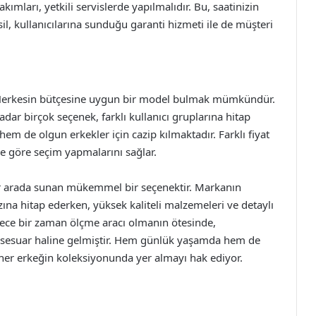
akımları, yetkili servislerde yapılmalıdır. Bu, saatinizin
sil, kullanıcılarına sunduğu garanti hizmeti ile de müşteri
tir. Herkesin bütçesine uygun bir model bulmak mümkündür.
dar birçok seçenek, farklı kullanıcı gruplarına hitap
hem de olgun erkekler için cazip kılmaktadır. Farklı fiyat
rine göre seçim yapmalarını sağlar.
i bir arada sunan mükemmel bir seçenektir. Markanın
ına hitap ederken, yüksek kaliteli malzemeleri ve detaylı
 sadece bir zaman ölçme aracı olmanın ötesinde,
er aksesuar haline gelmiştir. Hem günlük yaşamda hem de
i, her erkeğin koleksiyonunda yer almayı hak ediyor.