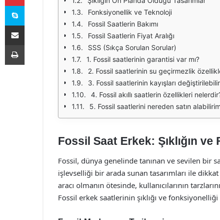
Şıklığın Ön Planda Olduğu Tasarımlar
Skype
Fonksiyonellik ve Teknoloji
Fossil Saatlerin Bakımı
E-Posta ile paylaş
Fossil Saatlerin Fiyat Aralığı
Yazdır
SSS (Sıkça Sorulan Sorular)
1. Fossil saatlerinin garantisi var mı?
2. Fossil saatlerinin su geçirmezlik özellikl
3. Fossil saatlerinin kayışları değiştirilebili
4. Fossil akıllı saatlerin özellikleri nelerdir
5. Fossil saatlerini nereden satın alabiliri
Fossil Saat Erkek: Şıklığın v
Fossil, dünya genelinde tanınan ve sevilen bir saa
işlevselliği bir arada sunan tasarımları ile dikk
aracı olmanın ötesinde, kullanıcılarının tarzları
Fossil erkek saatlerinin şıklığı ve fonksiyonelliğ