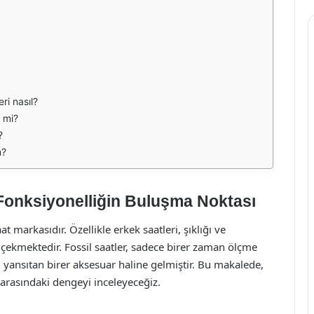
eri nasıl?
r mi?
?
m?
e Fonksiyonelliğin Buluşma Noktası
t markasıdır. Özellikle erkek saatleri, şıklığı ve
at çekmektedir. Fossil saatler, sadece birer zaman ölçme
nı yansıtan birer aksesuar haline gelmiştir. Bu makalede,
i arasındaki dengeyi inceleyeceğiz.