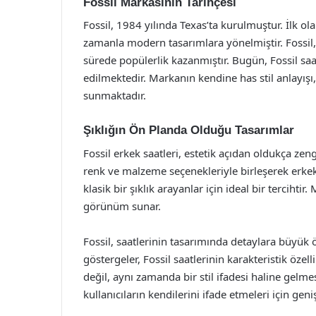
Fossil Markasının Tarihçesi
Fossil, 1984 yılında Texas’ta kurulmuştur. İlk o
zamanla modern tasarımlara yönelmiştir. Fossil, 
sürede popülerlik kazanmıştır. Bugün, Fossil saa
edilmektedir. Markanın kendine has stil anlayışı
sunmaktadır.
Şıklığın Ön Planda Olduğu Tasarımlar
Fossil erkek saatleri, estetik açıdan oldukça zengi
renk ve malzeme seçenekleriyle birleşerek erkekle
klasik bir şıklık arayanlar için ideal bir tercihti
görünüm sunar.
Fossil, saatlerinin tasarımında detaylara büyük ö
göstergeler, Fossil saatlerinin karakteristik özel
değil, aynı zamanda bir stil ifadesi haline gelmesi
kullanıcıların kendilerini ifade etmeleri için geni