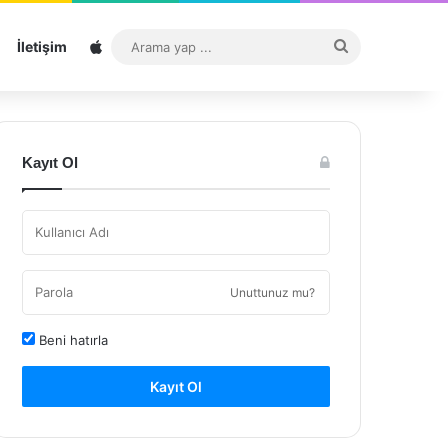
Sitemap
Arama
İletişim
yap
...
Kayıt Ol
Unuttunuz mu?
Beni hatırla
Kayıt Ol