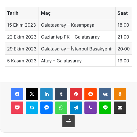
Tarih
Maç
Saat
15 Ekim 2023
Galatasaray – Kasımpaşa
18:00
22 Ekim 2023
Gaziantep FK – Galatasaray
21:00
29 Ekim 2023
Galatasaray – İstanbul Başakşehir
20:00
5 Kasım 2023
Altay – Galatasaray
19:00
Facebook
X
LinkedIn
Tumblr
Pinterest
Reddit
VKontakte
Odnok
Pocket
Skype
Messenger
WhatsApp
Telegram
Viber
Line
E-Posta ile payla
Yazdır