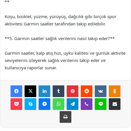
**
Koşu, bisiklet, yüzme, yürüyüş, dağcılık gibi birçok spor
aktivitesi Garmin saatler tarafından takip edilebilir.
**5. Garmin saatler sağlık verilerini nasıl takip eder?**
Garmin saatler, kalp atış hızı, uyku kalitesi ve günlük aktivite
seviyelerini izleyerek sağlık verilerini takip eder ve
kullanıcıya raporlar sunar.
Facebook
X
LinkedIn
Tumblr
Pinterest
Reddit
VKontakte
Odnok
Pocket
Skype
Messenger
WhatsApp
Telegram
Viber
Line
E-Posta ile payla
Yazdır