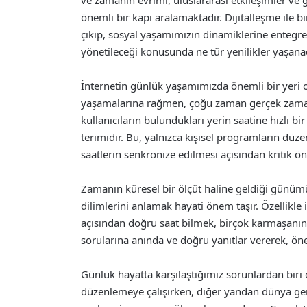
ve zamanın evrimi, uluslararası etkileşimler v
önemli bir kapı aralamaktadır. Dijitalleşme ile 
çıkıp, sosyal yaşamımızın dinamiklerine entegre 
yönetileceği konusunda ne tür yenilikler yaşa
İnternetin günlük yaşamımızda önemli bir yeri o
yaşamalarına rağmen, çoğu zaman gerçek zamanlı
kullanıcıların bulundukları yerin saatine hızlı bir
terimidir. Bu, yalnızca kişisel programların düz
saatlerin senkronize edilmesi açısından kritik ö
Zamanın küresel bir ölçüt haline geldiği günümü
dilimlerini anlamak hayati önem taşır. Özellikle iş
açısından doğru saat bilmek, birçok karmaşanın 
sorularına anında ve doğru yanıtlar vererek, önem
Günlük hayatta karşılaştığımız sorunlardan biri d
düzenlemeye çalışırken, diğer yandan dünya gen