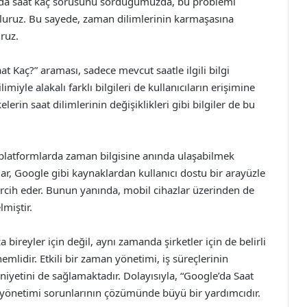
da saat kaç sorusunu sorduğumuzda, bu problemi
luruz. Bu sayede, zaman dilimlerinin karmaşasına
ruz.
t Kaç?” araması, sadece mevcut saatle ilgili bilgi
imiyle alakalı farklı bilgileri de kullanıcıların erişimine
lerin saat dilimlerinin değişiklikleri gibi bilgiler de bu
platformlarda zaman bilgisine anında ulaşabilmek
lar, Google gibi kaynaklardan kullanıcı dostu bir arayüzle
 tercih eder. Bunun yanında, mobil cihazlar üzerinden de
miştir.
bireyler için değil, aynı zamanda şirketler için de belirli
mlidir. Etkili bir zaman yönetimi, iş süreçlerinin
niyetini de sağlamaktadır. Dolayısıyla, “Google’da Saat
 yönetimi sorunlarının çözümünde büyü bir yardımcıdır.