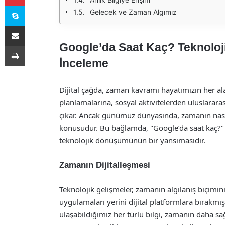
Skype
Gelecek ve Zaman Algımız
E-Posta ile paylaş
Google’da Saat Kaç? Teknoloj
Yazdır
İnceleme
Dijital çağda, zaman kavramı hayatımızın her al
planlamalarına, sosyal aktivitelerden uluslarara
çıkar. Ancak günümüz dünyasında, zamanın nasıl a
konusudur. Bu bağlamda, "Google’da saat kaç?" 
teknolojik dönüşümünün bir yansımasıdır.
Zamanın Dijitalleşmesi
Teknolojik gelişmeler, zamanın algılanış biçimin
uygulamaları yerini dijital platformlara bırakmışt
ulaşabildiğimiz her türlü bilgi, zamanın daha sa