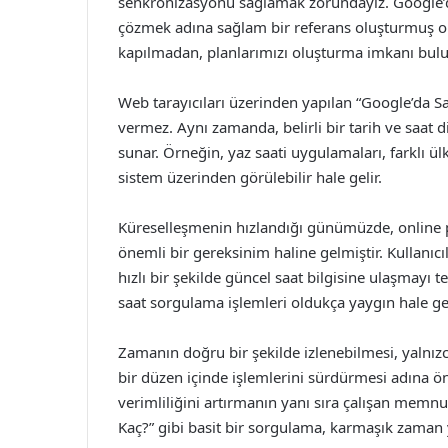
senkronizasyonu sağlamak zorundayız. Google’
çözmek adına sağlam bir referans oluşturmuş o
kapılmadan, planlarımızı oluşturma imkanı bulu
Web tarayıcıları üzerinden yapılan “Google’da Saa
vermez. Aynı zamanda, belirli bir tarih ve saat dil
sunar. Örneğin, yaz saati uygulamaları, farklı ülke
sistem üzerinden görülebilir hale gelir.
Küreselleşmenin hızlandığı günümüzde, online 
önemli bir gereksinim haline gelmiştir. Kullanıcı
hızlı bir şekilde güncel saat bilgisine ulaşmayı
saat sorgulama işlemleri oldukça yaygın hale gel
Zamanın doğru bir şekilde izlenebilmesi, yalnızca 
bir düzen içinde işlemlerini sürdürmesi adına öne
verimliliğini artırmanın yanı sıra çalışan memnu
Kaç?” gibi basit bir sorgulama, karmaşık zaman