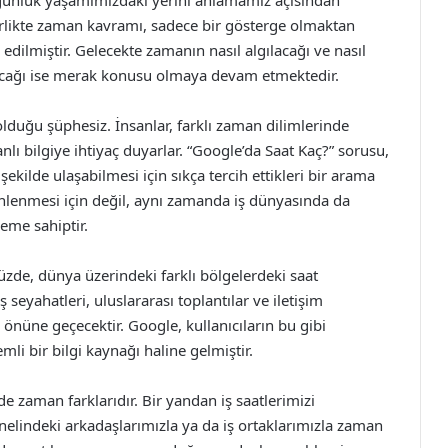
e günlük yaşamımızdaki yerini anlamamız açısından
birlikte zaman kavramı, sadece bir gösterge olmaktan
edilmiştir. Gelecekte zamanın nasıl algılacağı ve nasıl
nacağı ise merak konusu olmaya devam etmektedir.
lduğu şüphesiz. İnsanlar, farklı zaman dilimlerinde
 bilgiye ihtiyaç duyarlar. “Google’da Saat Kaç?” sorusu,
 şekilde ulaşabilmesi için sıkça tercih ettikleri bir arama
enlenmesi için değil, aynı zamanda iş dünyasında da
neme sahiptir.
zde, dünya üzerindeki farklı bölgelerdeki saat
 seyahatleri, uluslararası toplantılar ve iletişim
önüne geçecektir. Google, kullanıcıların bu gibi
li bir bilgi kaynağı haline gelmiştir.
e zaman farklarıdır. Bir yandan iş saatlerimizi
elindeki arkadaşlarımızla ya da iş ortaklarımızla zaman