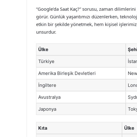
“Google’da Saat Kaç?” sorusu, zaman dilimlerin
görür. Günlük yaşantımızı düzenlerken, teknoloji
etkin bir şekilde yönetmek, hem kişisel işlerim
unsurdur.
Ülke
Şeh
Türkiye
İsta
Amerika Birleşik Devletleri
New
İngiltere
Lon
Avustralya
Syd
Japonya
Tok
Kıta
Ülke