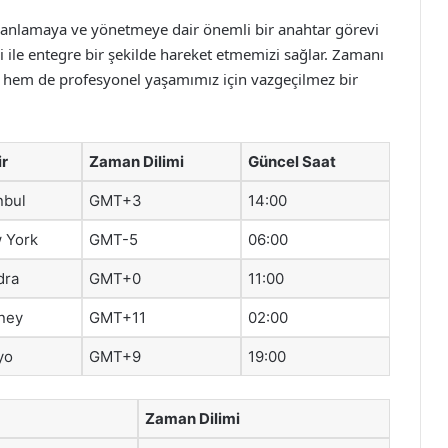
i anlamaya ve yönetmeye dair önemli bir anahtar görevi
 ile entegre bir şekilde hareket etmemizi sağlar. Zamanı
iz hem de profesyonel yaşamımız için vazgeçilmez bir
ir
Zaman Dilimi
Güncel Saat
nbul
GMT+3
14:00
 York
GMT-5
06:00
dra
GMT+0
11:00
ney
GMT+11
02:00
yo
GMT+9
19:00
Zaman Dilimi