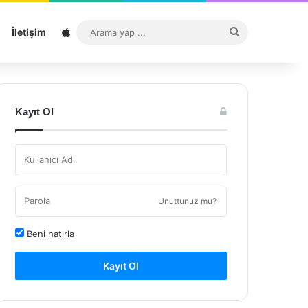
Sitemap
Arama
İletişim
yap
...
Kayıt Ol
Unuttunuz mu?
Beni hatırla
Kayıt Ol