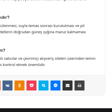
ıdır?
izlenmesi, suyla temas sonrası kurutulması ve pil
modellerin doğrudan güneş ışığına maruz kalmaması
im?
 satıcılar ve çevrimiçi alışveriş siteleri üzerinden temin
ini kontrol etmek önemlidir.
st
Reddit
VKontakte
Odnoklassniki
Pocket
Skype
Messenger
E-Posta ile paylaş
Yazdır