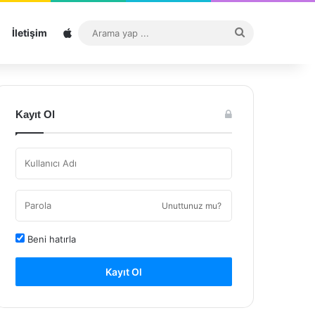
Sitemap
Arama
İletişim
yap
...
Kayıt Ol
Unuttunuz mu?
Beni hatırla
Kayıt Ol