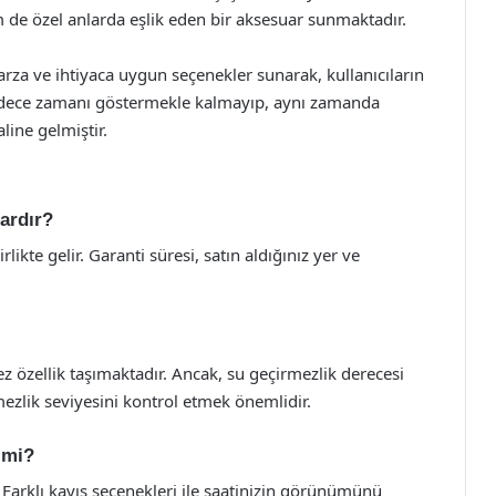
de özel anlarda eşlik eden bir aksesuar sunmaktadır.
za ve ihtiyaca uygun seçenekler sunarak, kullanıcıların
 sadece zamanı göstermekle kalmayıp, aynı zamanda
line gelmiştir.
dardır?
irlikte gelir. Garanti süresi, satın aldığınız yer ve
z özellik taşımaktadır. Ancak, su geçirmezlik derecesi
mezlik seviyesini kontrol etmek önemlidir.
r mi?
r. Farklı kayış seçenekleri ile saatinizin görünümünü