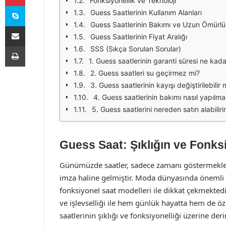
Fonksiyonellik ve Teknoloji
Skype
Guess Saatlerinin Kullanım Alanları
Guess Saatlerinin Bakımı ve Uzun Ömürlü 
E-Posta ile paylaş
Guess Saatlerinin Fiyat Aralığı
Yazdır
SSS (Sıkça Sorulan Sorular)
1. Guess saatlerinin garanti süresi ne kada
2. Guess saatleri su geçirmez mi?
3. Guess saatlerinin kayışı değiştirilebilir 
4. Guess saatlerinin bakımı nasıl yapılmal
5. Guess saatlerini nereden satın alabilir
Guess Saat: Şıklığın ve Fonks
Günümüzde saatler, sadece zamanı göstermekle ka
imza haline gelmiştir. Moda dünyasında önemli 
fonksiyonel saat modelleri ile dikkat çekmektedir.
ve işlevselliği ile hem günlük hayatta hem de ö
saatlerinin şıklığı ve fonksiyonelliği üzerine de