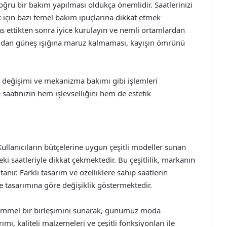
oğru bir bakım yapılması oldukça önemlidir. Saatlerinizi
için bazı temel bakım ipuçlarına dikkat etmek
as ettikten sonra iyice kurulayın ve nemli ortamlardan
ğrudan güneş ışığına maruz kalmaması, kayışın ömrünü
pil değişimi ve mekanizma bakımı gibi işlemleri
aatinizin hem işlevselliğini hem de estetik
. Kullanıcıların bütçelerine uygun çeşitli modeller sunan
 saatleriyle dikkat çekmektedir. Bu çeşitlilik, markanın
nır. Farklı tasarım ve özelliklere sahip saatlerin
 ve tasarımına göre değişiklik göstermektedir.
ükemmel bir birleşimini sunarak, günümüz moda
ımı, kaliteli malzemeleri ve çeşitli fonksiyonları ile