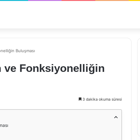
onelliğin Buluşması
n ve Fonksiyonelliğin
3 dakika okuma süresi
şması