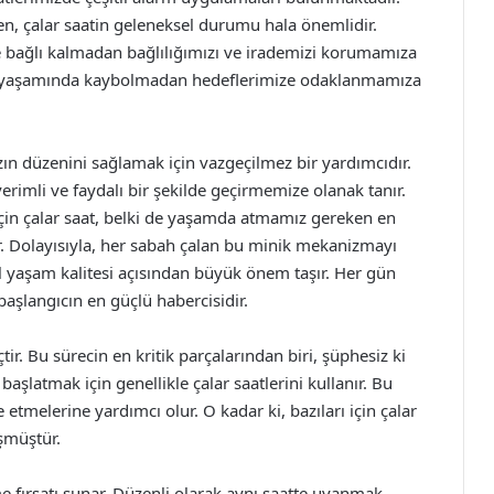
n, çalar saatin geleneksel durumu hala önemlidir.
ye bağlı kalmadan bağlılığımızı ve irademizi korumamıza
lu yaşamında kaybolmadan hedeflerimize odaklanmamıza
ızın düzenini sağlamak için vazgeçilmez bir yardımcıdır.
rimli ve faydalı bir şekilde geçirmemize olanak tanır.
 için çalar saat, belki de yaşamda atmamız gereken en
r. Dolayısıyla, her sabah çalan bu minik mekanizmayı
l yaşam kalitesi açısından büyük önem taşır. Her gün
 başlangıcın en güçlü habercisidir.
ir. Bu sürecin en kritik parçalarından biri, şüphesiz ki
de başlatmak için genellikle çalar saatlerini kullanır. Bu
 etmelerine yardımcı olur. O kadar ki, bazıları için çalar
şmüştür.
e fırsatı sunar. Düzenli olarak aynı saatte uyanmak,