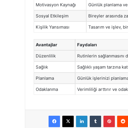
Motivasyon Kaynağı
Günlük planlama ve
Sosyal Etkileşim
Bireyler arasında za
Kişilik Yansıması
Tasarım ve işlev, bire
Avantajlar
Faydaları
Düzenlilik
Rutinlerin sağlanmasını d
Sağlık
Sağlıklı yaşam tarzına ka
Planlama
Günlük işlerinizi planlam
Odaklanma
Verimliliği arttırır ve od
Facebook
X
LinkedIn
Tumblr
Pintere