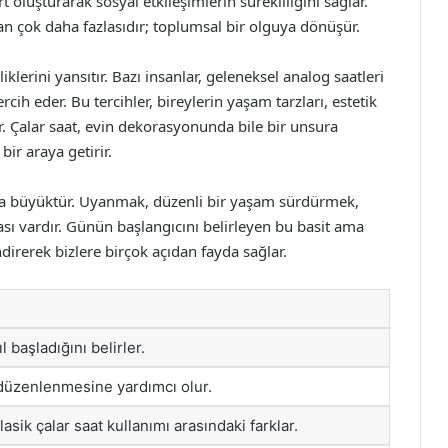
luşturarak sosyal etkileşimlerin sürekliliğini sağlar.
tan çok daha fazlasıdır; toplumsal bir olguya dönüşür.
iliklerini yansıtır. Bazı insanlar, geleneksel analog saatleri
tercih eder. Bu tercihler, bireylerin yaşam tarzları, estetik
idir. Çalar saat, evin dekorasyonunda bile bir unsura
bir araya getirir.
ukça büyüktür. Uyanmak, düzenli bir yaşam sürdürmek,
sı vardır. Günün başlangıcını belirleyen bu basit ama
endirerek bizlere birçok açıdan fayda sağlar.
 başladığını belirler.
düzenlenmesine yardımcı olur.
klasik çalar saat kullanımı arasındaki farklar.