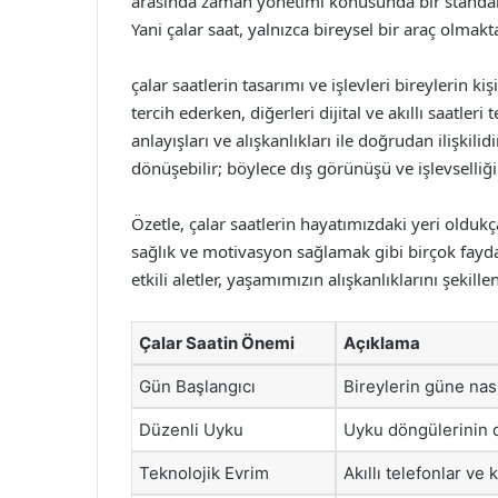
arasında zaman yönetimi konusunda bir standart o
Yani çalar saat, yalnızca bireysel bir araç olmak
çalar saatlerin tasarımı ve işlevleri bireylerin kiş
tercih ederken, diğerleri dijital ve akıllı saatleri 
anlayışları ve alışkanlıkları ile doğrudan ilişkil
dönüşebilir; böylece dış görünüşü ve işlevselliği 
Özetle, çalar saatlerin hayatımızdaki yeri old
sağlık ve motivasyon sağlamak gibi birçok fayda
etkili aletler, yaşamımızın alışkanlıklarını şekill
Çalar Saatin Önemi
Açıklama
Gün Başlangıcı
Bireylerin güne nasıl
Düzenli Uyku
Uyku döngülerinin 
Teknolojik Evrim
Akıllı telefonlar ve 