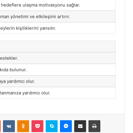
 hedeflere ulaşma motivasyonu sağlar.
man yönetimi ve etkileşimi artırır.
ylerin kişiliklerini yansıtır.
estekler.
tkıda bulunur.
aya yardımcı olur.
aklanmanıza yardımcı olur.
st
Reddit
VKontakte
Odnoklassniki
Pocket
Skype
Messenger
E-Posta ile paylaş
Yazdır