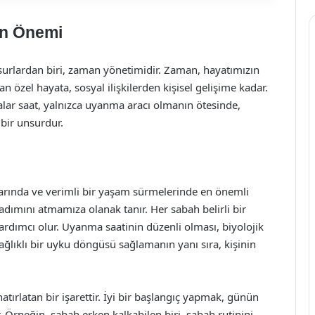
in Önemi
urlardan biri, zaman yönetimidir. Zaman, hayatımızın
an özel hayata, sosyal ilişkilerden kişisel gelişime kadar.
lar saat, yalnızca uyanma aracı olmanın ötesinde,
 bir unsurdur.
arında ve verimli bir yaşam sürmelerinde en önemli
k adımını atmamıza olanak tanır. Her sabah belirli bir
rdımcı olur. Uyanma saatinin düzenli olması, biyolojik
ğlıklı bir uyku döngüsü sağlamanın yanı sıra, kişinin
tırlatan bir işarettir. İyi bir başlangıç yapmak, günün
. Örneğin, sabah erken kalkabilen biri, sabah rutinini