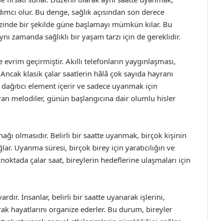
ımcı olur. Bu denge, sağlık açısından son derece
a zinde bir şekilde güne başlamayı mümkün kılar. Bu
nı zamanda sağlıklı bir yaşam tarzı için de gereklidir.
de evrim geçirmiştir. Akıllı telefonların yaygınlaşması,
 Ancak klasik çalar saatlerin hâlâ çok sayıda hayranı
 dağıtıcı element içerir ve sadece uyanmak için
ştıran melodiler, günün başlangıcına dair olumlu hisler
ağı olmasıdır. Belirli bir saatte uyanmak, birçok kişinin
ar. Uyanma süresi, birçok birey için yaratıcılığın ve
noktada çalar saat, bireylerin hedeflerine ulaşmaları için
rdır. İnsanlar, belirli bir saatte uyanarak işlerini,
rak hayatlarını organize ederler. Bu durum, bireyler