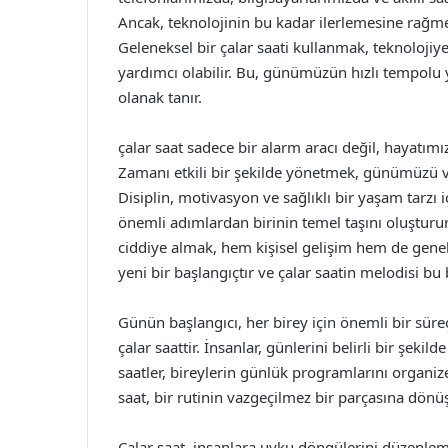
Ancak, teknolojinin bu kadar ilerlemesine rağme
Geleneksel bir çalar saati kullanmak, teknoloji
yardımcı olabilir. Bu, günümüzün hızlı tempo
olanak tanır.
çalar saat sadece bir alarm aracı değil, hayatım
Zamanı etkili bir şekilde yönetmek, günümüzü ve
Disiplin, motivasyon ve sağlıklı bir yaşam tarzı
önemli adımlardan birinin temel taşını oluşturu
ciddiye almak, hem kişisel gelişim hem de gene
yeni bir başlangıçtır ve çalar saatin melodisi bu
Günün başlangıcı, her birey için önemli bir süreçt
çalar saattir. İnsanlar, günlerini belirli bir şekil
saatler, bireylerin günlük programlarını organize
saat, bir rutinin vazgeçilmez bir parçasına dönü
Çalar saat, insanlara uyku döngülerini düzenlem