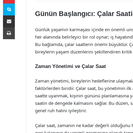
Skype
Günün Başlangıcı: Çalar Saat
E-Posta ile paylaş
Yazdır
Günlük yaşamın karmaşası içinde en önemli uns
her alanında belirleyici bir rol oynar; iş hayatınd
Bu bağlamda, çalar saatlerin önemi büyüktür. Ça
bireylerin yaşam düzenlerini şekillendiren kritik
Zaman Yönetimi ve Çalar Saat
Zaman yönetimi, bireylerin hedeflerine ulaşmal
faktörlerden biridir. Çalar saat, bu yönetimin il
saatte uyanmak, kişinin gününü planlamasına ya
saatin de dengede kalmasını sağlar. Bu düzen, sa
genel ruh halini iyileştirir.
Çalar saat, zamanın ne kadar değerli olduğunu ha
geri kalanının da verimli geçmesine olanak tanır