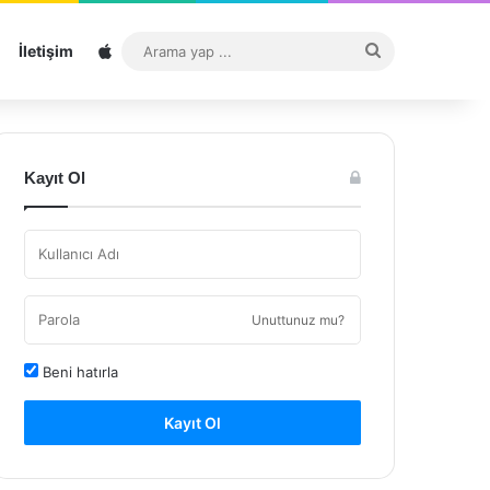
Sitemap
Arama
İletişim
yap
...
Kayıt Ol
Unuttunuz mu?
Beni hatırla
Kayıt Ol