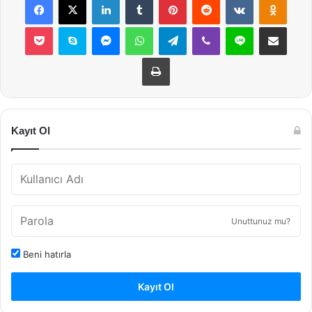
Pocket
Skype
Messenger
WhatsApp
Telegram
Viber
Line
E-Posta ile payla
Yazdır
Kayıt Ol
Unuttunuz mu?
Beni hatırla
Kayıt Ol