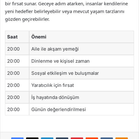
bir fırsat sunar. Geceye adım atarken, insanlar kendilerine
yeni hedefler belirleyebilir veya mevcut yaşam tarzlarını
gözden geçirebilirler.
Saat
Önemi
20:00
Aile ile akşam yemeği
20:00
Dinlenme ve kişisel zaman
20:00
Sosyal etkileşim ve buluşmalar
20:00
Yaratıcılık için fırsat
20:00
İş hayatında dönüşüm
20:00
Günün değerlendirilmesi
Facebook
X
LinkedIn
Tumblr
Pinterest
Reddit
VKontakte
Odnok