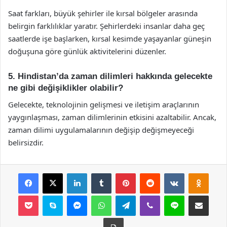
Saat farkları, büyük şehirler ile kırsal bölgeler arasında
belirgin farklılıklar yaratır. Şehirlerdeki insanlar daha geç
saatlerde işe başlarken, kırsal kesimde yaşayanlar güneşin
doğuşuna göre günlük aktivitelerini düzenler.
5. Hindistan’da zaman dilimleri hakkında gelecekte
ne gibi değişiklikler olabilir?
Gelecekte, teknolojinin gelişmesi ve iletişim araçlarının
yaygınlaşması, zaman dilimlerinin etkisini azaltabilir. Ancak,
zaman dilimi uygulamalarının değişip değişmeyeceği
belirsizdir.
Facebook
X
LinkedIn
Tumblr
Pinterest
Reddit
VKontakte
Odnok
Pocket
Skype
Messenger
WhatsApp
Telegram
Viber
Line
E-Posta ile payla
Yazdır