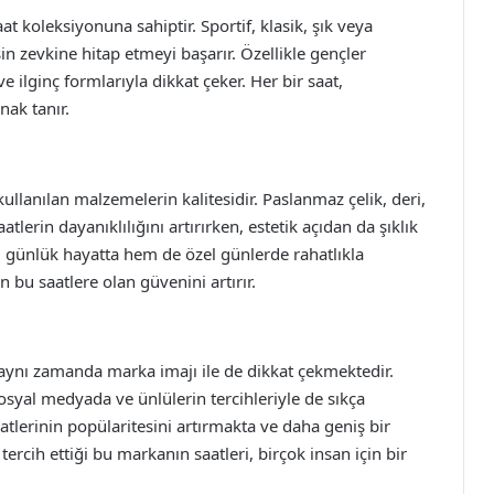
saat koleksiyonuna sahiptir. Sportif, klasik, şık veya
n zevkine hitap etmeyi başarır. Özellikle gençler
e ilginç formlarıyla dikkat çeker. Her bir saat,
nak tanır.
 kullanılan malzemelerin kalitesidir. Paslanmaz çelik, deri,
tlerin dayanıklılığını artırırken, estetik açıdan da şıklık
m günlük hayatta hem de özel günlerde rahatlıkla
n bu saatlere olan güvenini artırır.
il, aynı zamanda marka imajı ile de dikkat çekmektedir.
osyal medyada ve ünlülerin tercihleriyle de sıkça
tlerinin popülaritesini artırmakta ve daha geniş bir
ercih ettiği bu markanın saatleri, birçok insan için bir