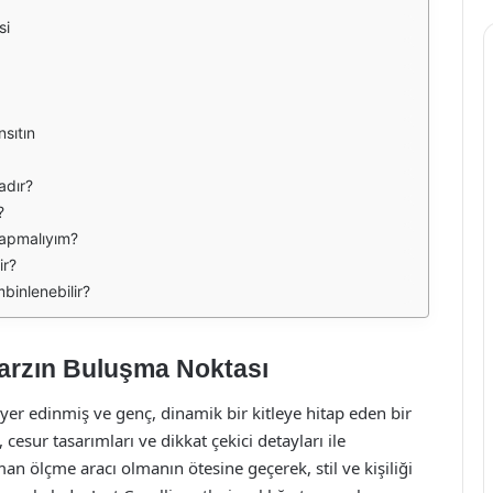
si
nsıtın
adır?
?
 yapmalıyım?
ir?
mbinlenebilir?
 Tarzın Buluşma Noktası
yer edinmiş ve genç, dinamik bir kitleye hitap eden bir
cesur tasarımları ve dikkat çekici detayları ile
man ölçme aracı olmanın ötesine geçerek, stil ve kişiliği