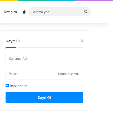
Sitemap
Arama
İletişim
yap
...
Kayıt Ol
Unuttunuz mu?
Beni hatırla
Kayıt Ol