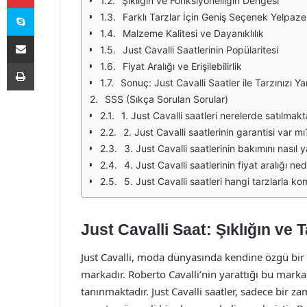
Şıklığın ve Fonksiyonelliğin Dengesi
Skype
Farklı Tarzlar İçin Geniş Seçenek Yelpaze
Malzeme Kalitesi ve Dayanıklılık
E-Posta ile paylaş
Just Cavalli Saatlerinin Popülaritesi
Yazdır
Fiyat Aralığı ve Erişilebilirlik
Sonuç: Just Cavalli Saatler ile Tarzınızı Ya
SSS (Sıkça Sorulan Sorular)
1. Just Cavalli saatleri nerelerde satılmakt
2. Just Cavalli saatlerinin garantisi var mı
3. Just Cavalli saatlerinin bakımını nasıl
4. Just Cavalli saatlerinin fiyat aralığı ned
5. Just Cavalli saatleri hangi tarzlarla ko
Just Cavalli Saat: Şıklığın ve
Just Cavalli, moda dünyasında kendine özgü bir 
markadır. Roberto Cavalli’nin yarattığı bu marka, 
tanınmaktadır. Just Cavalli saatler, sadece bir za