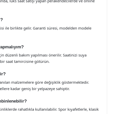
arında, lüks saat satışı yapan perakendecilerde ve online
ı?
ntisi ile birlikte gelir. Garanti süresi, modelden modele
 yapmalıyım?
çin düzenli bakım yapılması önerilir. Saatinizi suya
ir saat tamircisine götürün.
ir?
ullanılan malzemelere göre değişiklik göstermektedir.
llere kadar geniş bir yelpazeye sahiptir.
mbinlenebilir?
liklerde rahatlıkla kullanılabilir. Spor kıyafetlerle, klasik