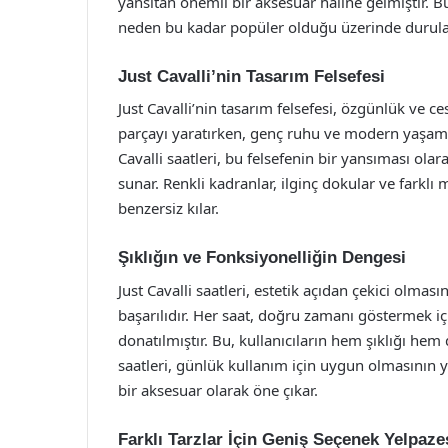
yansıtan önemli bir aksesuar haline gelmiştir. Bu 
neden bu kadar popüler olduğu üzerinde durulac
Just Cavalli’nin Tasarım Felsefesi
Just Cavalli’nin tasarım felsefesi, özgünlük ve c
parçayı yaratırken, genç ruhu ve modern yaşam 
Cavalli saatleri, bu felsefenin bir yansıması olar
sunar. Renkli kadranlar, ilginç dokular ve farklı 
benzersiz kılar.
Şıklığın ve Fonksiyonelliğin Dengesi
Just Cavalli saatleri, estetik açıdan çekici olmas
başarılıdır. Her saat, doğru zamanı göstermek i
donatılmıştır. Bu, kullanıcıların hem şıklığı hem d
saatleri, günlük kullanım için uygun olmasının ya
bir aksesuar olarak öne çıkar.
Farklı Tarzlar İçin Geniş Seçenek Yelpaze