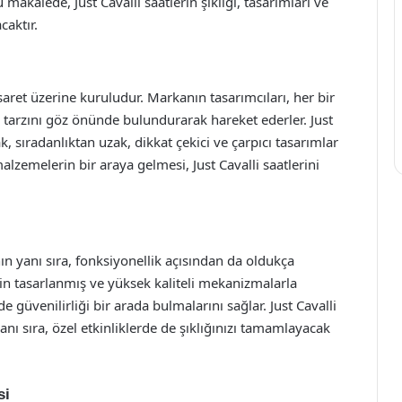
makalede, Just Cavalli saatlerin şıklığı, tasarımları ve
aktır.
esaret üzerine kuruludur. Markanın tasarımcıları, her bir
tarzını göz önünde bulundurarak hareket ederler. Just
ak, sıradanlıktan uzak, dikkat çekici ve çarpıcı tasarımlar
malzemelerin bir araya gelmesi, Just Cavalli saatlerini
ının yanı sıra, fonksiyonellik açısından da oldukça
çin tasarlanmış ve yüksek kaliteli mekanizmalarla
e güvenilirliği bir arada bulmalarını sağlar. Just Cavalli
nı sıra, özel etkinliklerde de şıklığınızı tamamlayacak
si