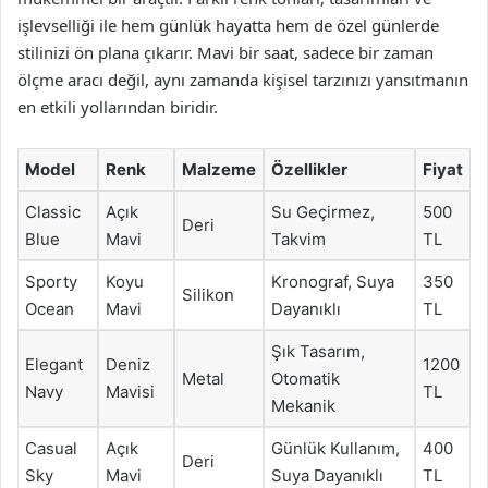
işlevselliği ile hem günlük hayatta hem de özel günlerde
stilinizi ön plana çıkarır. Mavi bir saat, sadece bir zaman
ölçme aracı değil, aynı zamanda kişisel tarzınızı yansıtmanın
en etkili yollarından biridir.
Model
Renk
Malzeme
Özellikler
Fiyat
Classic
Açık
Su Geçirmez,
500
Deri
Blue
Mavi
Takvim
TL
Sporty
Koyu
Kronograf, Suya
350
Silikon
Ocean
Mavi
Dayanıklı
TL
Şık Tasarım,
Elegant
Deniz
1200
Metal
Otomatik
Navy
Mavisi
TL
Mekanik
Casual
Açık
Günlük Kullanım,
400
Deri
Sky
Mavi
Suya Dayanıklı
TL